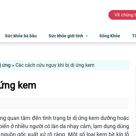
Về chúng t
Sức khỏe bà bầu
Sức khỏe giới tính
Sống Khỏe
Ti
ị ứng
»
Các cách cứu nguy khi bị dị ứng kem
 ứng kem
ng quan tâm đến tình trạng bị dị ứng kem dưỡng hoặc
 biến ở nhiều người có làn da nhạy cảm, lạm dụng dùng
uồn gốc xuất xứ rõ ràng. Một số loại kem bịt kín lỗ