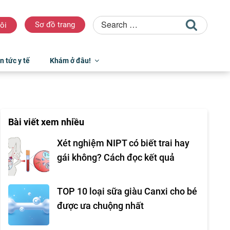
Sơ đồ trang
ôi
n tức y tế
Khám ở đâu!
Bài viết xem nhiều
Xét nghiệm NIPT có biết trai hay
gái không? Cách đọc kết quả
TOP 10 loại sữa giàu Canxi cho bé
được ưa chuộng nhất