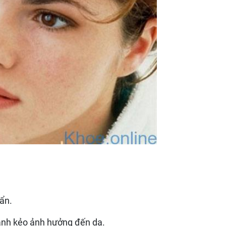
bẩn.
ạnh kẻo ảnh hưởng đến da.