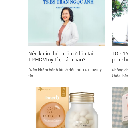
Nên khám bệnh lậu ở đâu tại
TOP 15
TP.HCM uy tín, đảm bảo?
phụ kh
“Nên khám bệnh lậu ở đâu tại TP.HCM uy
Không ch
tín…
khỏe, b