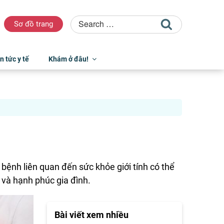
Sơ đồ trang
n tức y tế
Khám ở đâu!
 bệnh liên quan đến sức khỏe giới tính có thể
 và hạnh phúc gia đình.
Bài viết xem nhiều