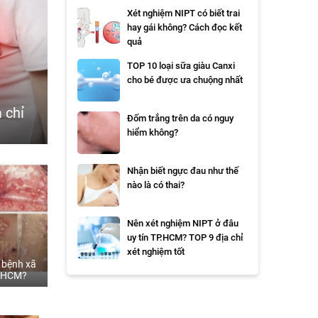
Xét nghiệm NIPT có biết trai
hay gái không? Cách đọc kết
quả
TOP 10 loại sữa giàu Canxi
cho bé được ưa chuộng nhất
 chỉ
Đốm trắng trên da có nguy
hiểm không?
Nhận biết ngực đau như thế
nào là có thai?
Nên xét nghiệm NIPT ở đâu
uy tín TP.HCM? TOP 9 địa chỉ
xét nghiệm tốt
 bệnh xã
P.HCM?