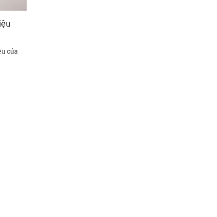
iệu
ệu của