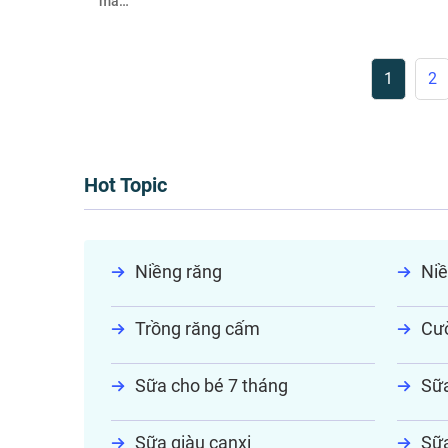
mà…
1
2
Hot Topic
Niềng răng
Niề
Trồng răng cấm
Cườ
Sữa cho bé 7 tháng
Sữa
Sữa giàu canxi
Sữa