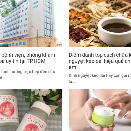
 bệnh viện, phòng khám
Điểm danh top cách chữa 
oa uy tín tại TP.HCM
nguyệt kéo dài hiệu quả ch
em
ỉ ảnh hưởng trực tiếp đến sức
Kinh nguyệt kéo dài hay còn gọi r
ệnh…
là…