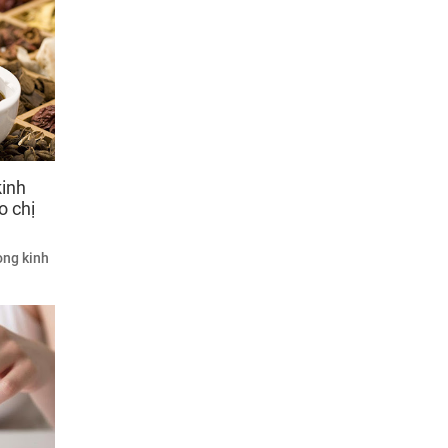
kinh
o chị
ong kinh