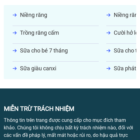
Niềng răng
Niềng răn
Trồng răng cấm
Cười hở lợi
Sữa cho bé 7 tháng
Sữa cho tr
Sữa giàu canxi
Sữa phát t
MIỄN TRỪ TRÁCH NHIỆM
Thông tin trên trang được cung cấp cho mục đích tham
khảo. Chúng tôi không chịu bất kỳ trách nhiệm nào, đối với
các vấn đề pháp lý, mất mát hoặc rủi ro, do hậu quả trực