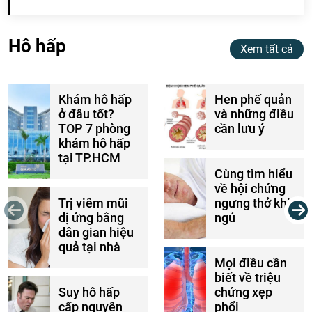
Hô hấp
Xem tất cả
Khám hô hấp
Hen phế quản
ở đâu tốt?
và những điều
TOP 7 phòng
cần lưu ý
khám hô hấp
tại TP.HCM
Cùng tìm hiểu
về hội chứng
Trị viêm mũi
ngưng thở khi
dị ứng bằng
ngủ
dân gian hiệu
quả tại nhà
Mọi điều cần
biết về triệu
Suy hô hấp
chứng xẹp
cấp nguyên
phổi