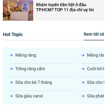
Khám tuyến tiền liệt ở đâu
TP.HCM? TOP 11 địa chỉ uy tín
Hot Topic
Xem tất cả
Niềng răng
Niềng răn
Trồng răng cấm
Cười hở lợi
Sữa cho bé 7 tháng
Sữa cho tr
Sữa giàu canxi
Sữa phát t