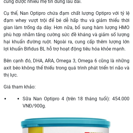
cũng được nhiều mẹ tin dùng lâu dài.
Cụ thể, Nan Optipro chứa đạm chất lượng Optipro với tỷ lệ
đạm whey vượt trội để bé dễ hấp thu và giảm thiểu thời
gian làm trống dạ dày. Hơn nữa, bổ sung hàm lượng HMO
phù hợp nhằm tăng cường sức đề kháng và giảm số lượng
hại khuẩn đường ruột. Ngoài ra, cung cấp thêm lượng lớn
lợi khuẩn Bifidus BL hỗ trợ hoạt động tiêu hóa khỏe mạnh.
Bên cạnh đó, DHA, ARA, Omega 3, Omega 6 cũng là những
axit béo không thể thiếu trong quá trình phát triển trí não và
thị lực.
Giá tham khảo:
Sữa Nan Optipro 4 (trên 18 tháng tuổi): 454.000
VNĐ/900g.