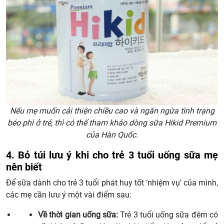
Nếu mẹ muốn cải thiện chiều cao và ngăn ngừa tình trạng
béo phì ở trẻ, thì có thể tham khảo dòng sữa Hikid Premium
của Hàn Quốc.
4. Bỏ túi lưu ý khi cho trẻ 3 tuổi uống sữa mẹ
nên biết
Để sữa dành cho trẻ 3 tuổi phát huy tốt ‘nhiệm vụ’ của mình,
các mẹ cần lưu ý một vài điểm sau:
Về thời gian uống sữa:
Trẻ 3 tuổi uống sữa đêm có