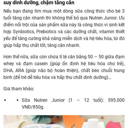
suy dinh dưỡng, chậm tăng cân
Nếu bạn đang tìm mua một dòng sữa công thức cho bé 3
tuổi tăng cân nhanh thì không thể bỏ qua Nutren Junior. Ưu
điểm nổi trội của sản phẩm sữa này là công thức vi sinh kết
hợp Synbiotics, Prebiotics và các dưỡng chất, vitamin thiết
yếu để tăng cường khả năng miễn dịch và hệ tiêu hóa, từ đó
giúp hấp thụ chất tốt, tăng cân nhanh.
Hơn thế nữa, sữa còn chứa tỉ lệ cân bằng 50 – 50 giữa đạm
whey và đạm casein (giúp ổn định hệ tiêu hóa cho trẻ),
DHA, ARA (giúp não bộ hoàn thiện), chất béo chuỗi trung
bình (để trẻ dễ tiêu hóa và hấp thu chất dinh dưỡng)…
Giá tham khảo:
Sữa Nutren Junior (1 – 12 tuổi): 595.000
VNĐ/850g.