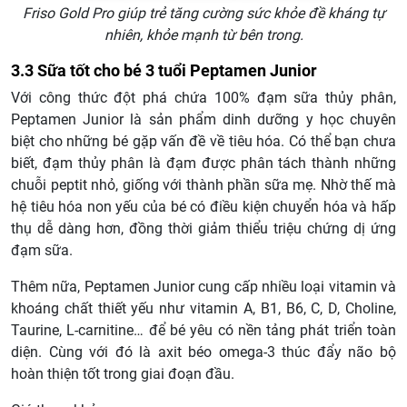
Friso Gold Pro giúp trẻ tăng cường sức khỏe đề kháng tự
nhiên, khỏe mạnh từ bên trong.
3.3 Sữa tốt cho bé 3 tuổi Peptamen Junior
Với công thức đột phá chứa 100% đạm sữa thủy phân,
Peptamen Junior là sản phẩm dinh dưỡng y học chuyên
biệt cho những bé gặp vấn đề về tiêu hóa. Có thể bạn chưa
biết, đạm thủy phân là đạm được phân tách thành những
chuỗi peptit nhỏ, giống với thành phần sữa mẹ. Nhờ thế mà
hệ tiêu hóa non yếu của bé có điều kiện chuyển hóa và hấp
thụ dễ dàng hơn, đồng thời giảm thiểu triệu chứng dị ứng
đạm sữa.
Thêm nữa, Peptamen Junior cung cấp nhiều loại vitamin và
khoáng chất thiết yếu như vitamin A, B1, B6, C, D, Choline,
Taurine, L-carnitine… để bé yêu có nền tảng phát triển toàn
diện. Cùng với đó là axit béo omega-3 thúc đẩy não bộ
hoàn thiện tốt trong giai đoạn đầu.