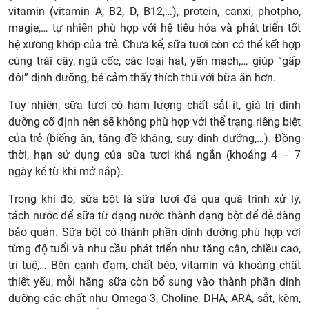
vitamin (vitamin A, B2, D, B12,…), protein, canxi, photpho,
magie,… tự nhiên phù hợp với hệ tiêu hóa và phát triển tốt
hệ xương khớp của trẻ. Chưa kể, sữa tươi còn có thể kết hợp
cùng trái cây, ngũ cốc, các loại hạt, yến mạch,… giúp “gấp
đôi” dinh dưỡng, bé cảm thấy thích thú với bữa ăn hơn.
Tuy nhiên, sữa tươi có hàm lượng chất sắt ít, giá trị dinh
dưỡng cố định nên sẽ không phù hợp với thể trạng riêng biệt
của trẻ (biếng ăn, tăng đề kháng, suy dinh dưỡng,…). Đồng
thời, hạn sử dụng của sữa tươi khá ngắn (khoảng 4 – 7
ngày kể từ khi mở nắp).
Trong khi đó, sữa bột là sữa tươi đã qua quá trình xử lý,
tách nước để sữa từ dạng nước thành dạng bột để dễ dàng
bảo quản. Sữa bột có thành phần dinh dưỡng phù hợp với
từng độ tuổi và nhu cầu phát triển như tăng cân, chiều cao,
trí tuệ,… Bên cạnh đạm, chất béo, vitamin và khoáng chất
thiết yếu, mỗi hãng sữa còn bổ sung vào thành phần dinh
dưỡng các chất như Omega-3, Choline, DHA, ARA, sắt, kẽm,