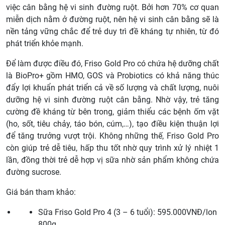
việc cân bằng hệ vi sinh đường ruột. Bởi hơn 70% cơ quan
miễn dịch nằm ở đường ruột, nên hệ vi sinh cân bằng sẽ là
nền tảng vững chắc để trẻ duy trì đề kháng tự nhiên, từ đó
phát triển khỏe mạnh.
Để làm được điều đó, Friso Gold Pro có chứa hệ dưỡng chất
là BioPro+ gồm HMO, GOS và Probiotics có khả năng thúc
đẩy lợi khuẩn phát triển cả về số lượng và chất lượng, nuôi
dưỡng hệ vi sinh đường ruột cân bằng. Nhờ vậy, trẻ tăng
cường đề kháng từ bên trong, giảm thiểu các bệnh ốm vặt
(ho, sốt, tiêu chảy, táo bón, cúm,…), tạo điều kiện thuận lợi
để tăng trưởng vượt trội. Không những thế, Friso Gold Pro
còn giúp trẻ dễ tiêu, hấp thu tốt nhờ quy trình xử lý nhiệt 1
lần, đồng thời trẻ dễ hợp vị sữa nhờ sản phẩm không chứa
đường sucrose.
Giá bán tham khảo:
Sữa Friso Gold Pro 4 (3 – 6 tuổi): 595.000VNĐ/lon
800g.