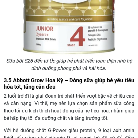
Sữa bột S26 đến từ Úc giúp trẻ phát triển toàn diện nhờ hệ
dinh dưỡng phong phú và hài hòa.
3.5 Abbott Grow Hoa Kỳ – Dòng sữa giúp bé yêu tiêu
hóa tốt, tăng cân đều
2 tuổi trở đi là giai đoạn trẻ phát triển vượt bậc về chiều cao
và cân nặng. Vì thế, mẹ nên lựa chọn sản phẩm sữa công
thức tối ưu kích thích hoạt động của hệ tiêu hóa, nhằm giúp
bé hấp thụ tối đa dưỡng chất và tăng trưởng tốt.
Với hệ dưỡng chất G-Power giàu protein, 9 loại axit amin
thiết yếu cũng như vitamin D và canxi, bé đã có đủ điều