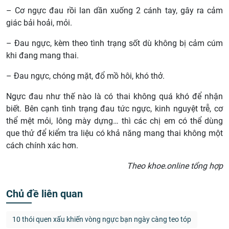
– Cơ ngực đau rồi lan dần xuống 2 cánh tay, gây ra cảm
giác bải hoải, mỏi.
– Đau ngực, kèm theo tình trạng sốt dù không bị cảm cúm
khi đang mang thai.
– Đau ngực, chóng mặt, đổ mồ hôi, khó thở.
Ngực đau như thế nào là có thai không quá khó để nhận
biết. Bên cạnh tình trạng đau tức ngực, kinh nguyệt trễ, cơ
thể mệt mỏi, lông mày dựng… thì các chị em có thể dùng
que thử để kiểm tra liệu có khả năng mang thai không một
cách chính xác hơn.
Theo khoe.online tổng hợp
Chủ đề liên quan
10 thói quen xấu khiến vòng ngực bạn ngày càng teo tóp