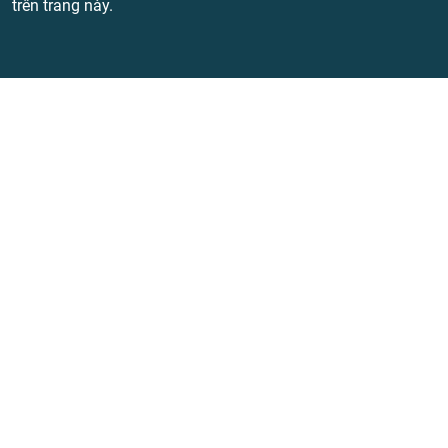
trên trang này.