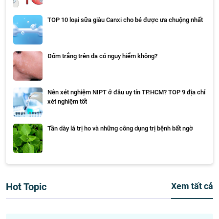
TOP 10 loại sữa giàu Canxi cho bé được ưa chuộng nhất
Đốm trắng trên da có nguy hiểm không?
Nên xét nghiệm NIPT ở đâu uy tín TP.HCM? TOP 9 địa chỉ
xét nghiệm tốt
Tần dày lá trị ho và những công dụng trị bệnh bất ngờ
Hot Topic
Xem tất cả