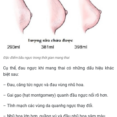
Đặc điểm bầu ngực trong thời gian mang thai
Cụ thể, đau ngực khi mang thai có những dấu hiệu khác
biệt sau:
– Đau, căng tức ngực và đau vùng nhũ hoa.
– Gai gạo (hạt montgomery) quanh đầu ngực nổi rõ hơn.
– Tĩnh mạch các vùng da quanhg ngực thay đổi.
– Nhũ hoa lớn hơn, quầng vú và đầu nhũ hoa sậm màu.