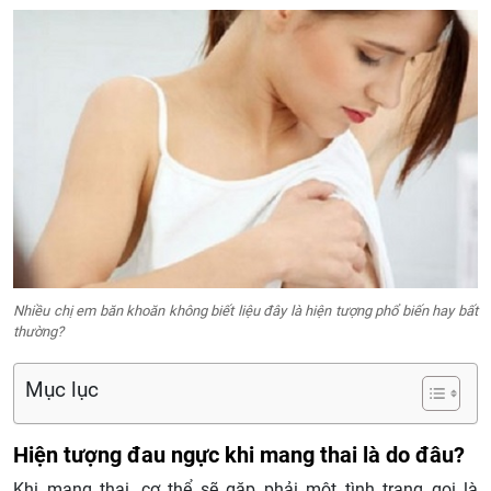
Nhiều chị em băn khoăn không biết liệu đây là hiện tượng phổ biến hay bất
thường?
Mục lục
Hiện tượng đau ngực khi mang thai là do đâu?
Khi mang thai, cơ thể sẽ gặp phải một tình trạng gọi là