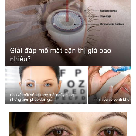
Giải đáp mổ mắt cận thị giá bao
nhiêu?
Bảo vệ mắt sáng khỏe mỗi ngày bằng
những biện pháp đơn giản
Tìm hiểu về bệnh khô mắt