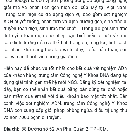
Technology) là đơn vị tiên phong trong áp dụng công nghệ
giải mã và phân tích gen hiện đại của Mỹ tại Việt Nam.
Trung tâm hiện có đa dạng dịch vụ bao gồm xét nghiệm
ADN huyết thống, phân tích và định hướng gen, sinh trắc di
truyền toàn diện, sinh trắc thể chất,… Trong đó gói sinh trắc
di truyền toàn diện cho phép bạn biết hiểu rõ hơn về nhu
cầu dinh dưỡng của cơ thể, tình trạng da, rụng tóc, tính cách
cá nhân, khả năng học tập và tư duy,… của bản thân, con
cái và các thành viên trong gia đình.
Hiện nay để phục vụ tốt nhất cho kết quả xét nghiệm ADN
của khách hàng, trung tâm Công nghệ Y Khoa DNA đang áp
dụng giải trình gen thế hệ mới NGS. Đăng ký xét nghiệm tại
đây, bạn có thể nhận kết quả bằng bản cứng tại chỗ hoặc
bản mềm qua email với điều khoản bảo mật tốt nhất. Bên
cạnh việc xét nghiệm ADN, trung tâm Công nghệ Y Khoa
DNA còn cung cấp giải pháp phòng ngừa, điều trị ung thư
và hơn 7000 bệnh di truyền.
Địa chỉ:
88 Đường số 52, An Phú, Quận 2, TP.HCM.