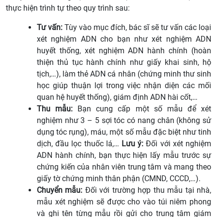
thực hiện trình tự theo quy trình sau:
Tư vấn:
Tùy vào mục đích, bác sĩ sẽ tư vấn các loại
xét nghiệm ADN cho bạn như xét nghiệm ADN
huyết thống, xét nghiệm ADN hành chính (hoàn
thiện thủ tục hành chính như giấy khai sinh, hộ
tịch,…), làm thẻ ADN cá nhân (chứng minh thư sinh
học giúp thuận lợi trong việc nhận diện các mối
quan hệ huyết thống), giám định ADN hài cốt,…
Thu mẫu:
Bạn cung cấp một số mẫu để xét
nghiệm như 3 – 5 sợi tóc có nang chân (không sử
dụng tóc rụng), máu, một số mẫu đặc biệt như tinh
dịch, đầu lọc thuốc lá,…
Lưu ý:
Đối với xét nghiệm
ADN hành chính, bạn thực hiện lấy mẫu trước sự
chứng kiến của nhân viên trung tâm và mang theo
giấy tờ chứng minh thân phận (CMND, CCCD,…).
Chuyển mẫu:
Đối với trường hợp thu mẫu tại nhà,
mẫu xét nghiệm sẽ được cho vào túi niêm phong
và ghi tên từng mẫu rồi gửi cho trung tâm giám