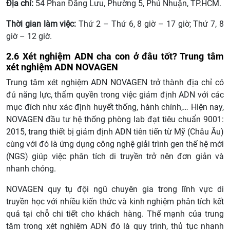
Địa chỉ:
54 Phan Đăng Lưu, Phường 5, Phú Nhuận, TP.HCM.
Thời gian làm việc:
Thứ 2 – Thứ 6, 8 giờ – 17 giờ; Thứ 7, 8
giờ – 12 giờ.
2.6 Xét nghiệm ADN cha con ở đâu tốt? Trung tâm
xét nghiệm ADN NOVAGEN
Trung tâm xét nghiệm ADN NOVAGEN trở thành địa chỉ có
đủ năng lực, thẩm quyền trong việc giám định ADN với các
mục đích như xác định huyết thống, hành chính,… Hiện nay,
NOVAGEN đầu tư hệ thống phòng lab đạt tiêu chuẩn 9001:
2015, trang thiết bị giám định ADN tiên tiến từ Mỹ (Châu Âu)
cùng với đó là ứng dụng công nghệ giải trình gen thế hệ mới
(NGS) giúp việc phân tích di truyền trở nên đơn giản và
nhanh chóng.
NOVAGEN quy tụ đội ngũ chuyên gia trong lĩnh vực di
truyền học với nhiều kiến thức và kinh nghiệm phân tích kết
quả tại chỗ chi tiết cho khách hàng. Thế mạnh của trung
tâm trong xét nghiệm ADN đó là quy trình, thủ tục nhanh