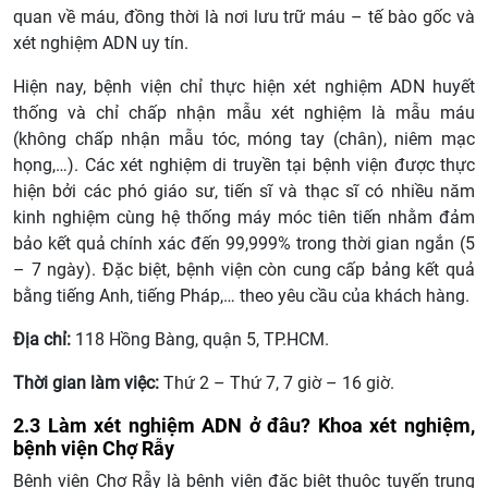
quan về máu, đồng thời là nơi lưu trữ máu – tế bào gốc và
xét nghiệm ADN uy tín.
Hiện nay, bệnh viện chỉ thực hiện xét nghiệm ADN huyết
thống và chỉ chấp nhận mẫu xét nghiệm là mẫu máu
(không chấp nhận mẫu tóc, móng tay (chân), niêm mạc
họng,…). Các xét nghiệm di truyền tại bệnh viện được thực
hiện bởi các phó giáo sư, tiến sĩ và thạc sĩ có nhiều năm
kinh nghiệm cùng hệ thống máy móc tiên tiến nhằm đảm
bảo kết quả chính xác đến 99,999% trong thời gian ngắn (5
– 7 ngày). Đặc biệt, bệnh viện còn cung cấp bảng kết quả
bằng tiếng Anh, tiếng Pháp,… theo yêu cầu của khách hàng.
Địa chỉ:
118 Hồng Bàng, quận 5, TP.HCM.
Thời gian làm việc:
Thứ 2 – Thứ 7, 7 giờ – 16 giờ.
2.3 Làm xét nghiệm ADN ở đâu? Khoa xét nghiệm,
bệnh viện Chợ Rẫy
Bệnh viện Chợ Rẫy là bệnh viện đặc biệt thuộc tuyến trung