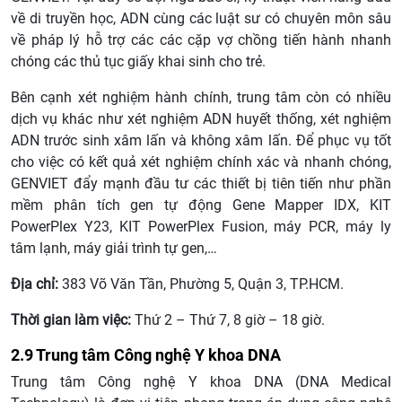
về di truyền học, ADN cùng các luật sư có chuyên môn sâu
về pháp lý hỗ trợ các các cặp vợ chồng tiến hành nhanh
chóng các thủ tục giấy khai sinh cho trẻ.
Bên cạnh xét nghiệm hành chính, trung tâm còn có nhiều
dịch vụ khác như xét nghiệm ADN huyết thống, xét nghiệm
ADN trước sinh xâm lấn và không xâm lấn. Để phục vụ tốt
cho việc có kết quả xét nghiệm chính xác và nhanh chóng,
GENVIET đẩy mạnh đầu tư các thiết bị tiên tiến như phần
mềm phân tích gen tự động Gene Mapper IDX, KIT
PowerPlex Y23, KIT PowerPlex Fusion, máy PCR, máy ly
tâm lạnh, máy giải trình tự gen,…
Địa chỉ:
383 Võ Văn Tần, Phường 5, Quận 3, TP.HCM.
Thời gian làm việc:
Thứ 2 – Thứ 7, 8 giờ – 18 giờ.
2.9 Trung tâm Công nghệ Y khoa DNA
Trung tâm Công nghệ Y khoa DNA (DNA Medical