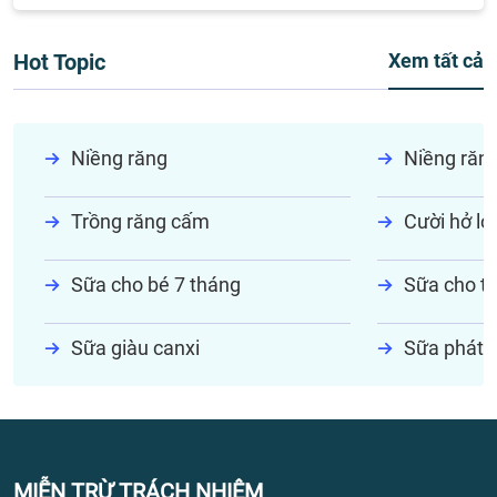
Hot Topic
Xem tất cả
Niềng răng
Niềng răn
Trồng răng cấm
Cười hở lợi
Sữa cho bé 7 tháng
Sữa cho tr
Sữa giàu canxi
Sữa phát t
MIỄN TRỪ TRÁCH NHIỆM