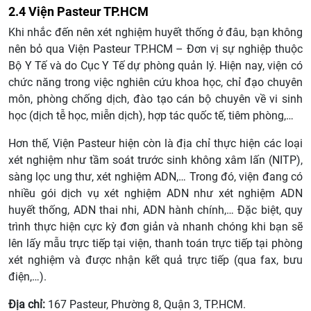
2.4 Viện Pasteur TP.HCM
Khi nhắc đến nên xét nghiệm huyết thống ở đâu, bạn không
nên bỏ qua Viện Pasteur TP.HCM – Đơn vị sự nghiệp thuộc
Bộ Y Tế và do Cục Y Tế dự phòng quản lý. Hiện nay, viện có
chức năng trong việc nghiên cứu khoa học, chỉ đạo chuyên
môn, phòng chống dịch, đào tạo cán bộ chuyên về vi sinh
học (dịch tễ học, miễn dịch), hợp tác quốc tế, tiêm phòng,…
Hơn thế, Viện Pasteur hiện còn là địa chỉ thực hiện các loại
xét nghiệm như tầm soát trước sinh không xâm lấn (NITP),
sàng lọc ung thư, xét nghiệm ADN,… Trong đó, viện đang có
nhiều gói dịch vụ xét nghiệm ADN như xét nghiệm ADN
huyết thống, ADN thai nhi, ADN hành chính,… Đặc biệt, quy
trình thực hiện cực kỳ đơn giản và nhanh chóng khi bạn sẽ
lên lấy mẫu trực tiếp tại viện, thanh toán trực tiếp tại phòng
xét nghiệm và được nhận kết quả trực tiếp (qua fax, bưu
điện,…).
Địa chỉ:
167 Pasteur, Phường 8, Quận 3, TP.HCM.