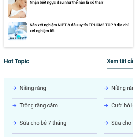
Nhận biết ngực đau như thế nào là có thai?
Nên xét nghiệm NIPT ở đâu uy tín TP.HCM? TOP 9 địa chỉ
xét nghiệm tốt
Hot Topic
Xem tất cả
Niềng răng
Niềng răn
Trồng răng cấm
Cười hở lợi
Sữa cho bé 7 tháng
Sữa cho tr