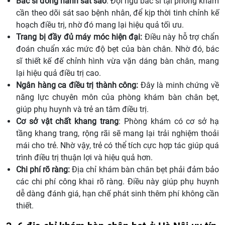
Bác sĩ đồng hành sát sao
: Đội ngũ bác sĩ tại phòng khám
cần theo dõi sát sao bệnh nhân, để kịp thời tinh chỉnh kế
hoạch điều trị, nhờ đó mang lại hiệu quả tối ưu.
Trang bị đầy đủ máy móc hiện đại:
Điều này hỗ trợ chẩn
đoán chuẩn xác mức độ bẹt của bàn chân. Nhờ đó, bác
sĩ thiết kế đế chỉnh hình vừa vặn dáng bàn chân, mang
lại hiệu quả điều trị cao.
Ngân hàng ca điều trị thành công:
Đây là minh chứng về
năng lực chuyên môn của phòng khám bàn chân bẹt,
giúp phụ huynh và trẻ an tâm điều trị.
Cơ sở vật chất khang trang
: Phòng khám có cơ sở hạ
tầng khang trang, rộng rãi sẽ mang lại trải nghiệm thoải
mái cho trẻ. Nhờ vậy, trẻ có thể tích cực hợp tác giúp quá
trình điều trị thuận lợi và hiệu quả hơn.
Chi phí rõ ràng:
Địa chỉ khám bàn chân bẹt phải đảm bảo
các chi phí công khai rõ ràng. Điều này giúp phụ huynh
dễ dàng đánh giá, hạn chế phát sinh thêm phí không cần
thiết.