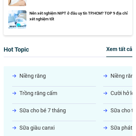
Nên xét nghiệm NIPT ở đâu uy tín TP.HCM? TOP 9 địa chỉ
xét nghiệm tốt
Hot Topic
Xem tất cả
Niềng răng
Niềng răn
Trồng răng cấm
Cười hở lợi
Sữa cho bé 7 tháng
Sữa cho tr
Sữa giàu canxi
Sữa phát t