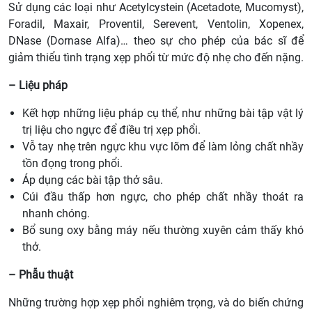
Sử dụng các loại như Acetylcystein (Acetadote, Mucomyst),
Foradil, Maxair, Proventil, Serevent, Ventolin, Xopenex,
DNase (Dornase Alfa)… theo sự cho phép của bác sĩ để
giảm thiểu tình trạng xẹp phổi từ mức độ nhẹ cho đến nặng.
– Liệu pháp
Kết hợp những liệu pháp cụ thể, như những bài tập vật lý
trị liệu cho ngực để điều trị xẹp phổi.
Vỗ tay nhẹ trên ngực khu vực lõm để làm lỏng chất nhầy
tồn đọng trong phổi.
Áp dụng các bài tập thở sâu.
Cúi đầu thấp hơn ngực, cho phép chất nhầy thoát ra
nhanh chóng.
Bổ sung oxy bằng máy nếu thường xuyên cảm thấy khó
thở.
– Phẫu thuật
Những trường hợp xẹp phổi nghiêm trọng, và do biến chứng