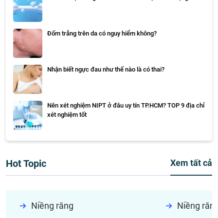
Đốm trắng trên da có nguy hiểm không?
Nhận biết ngực đau như thế nào là có thai?
Nên xét nghiệm NIPT ở đâu uy tín TP.HCM? TOP 9 địa chỉ
xét nghiệm tốt
Hot Topic
Xem tất cả
Niềng răng
Niềng răn