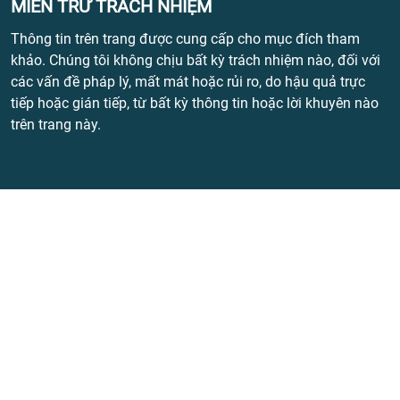
MIỄN TRỪ TRÁCH NHIỆM
Thông tin trên trang được cung cấp cho mục đích tham
khảo. Chúng tôi không chịu bất kỳ trách nhiệm nào, đối với
các vấn đề pháp lý, mất mát hoặc rủi ro, do hậu quả trực
tiếp hoặc gián tiếp, từ bất kỳ thông tin hoặc lời khuyên nào
trên trang này.