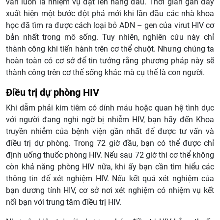
vẫn luôn là nhiệm vụ đặt lên hàng đầu. Thời gian gần đây
xuất hiện một bước đột phá mới khi lần đầu các nhà khoa
học đã tìm ra được cách loại bỏ ADN – gen của virut HIV cơ
bản nhất trong mô sống. Tuy nhiên, nghiên cứu này chỉ
thành công khi tiến hành trên cơ thể chuột. Nhưng chúng ta
hoàn toàn có cơ sở để tin tưởng rằng phương pháp này sẽ
thành công trên cơ thể sống khác mà cụ thể là con người.
Điều trị dự phòng HIV
Khi dẫm phải kim tiêm có dính máu hoặc quan hệ tình dục
với người đang nghi ngờ bị nhiễm HIV, bạn hãy đến Khoa
truyền nhiễm của bệnh viện gần nhất để được tư vấn và
điều trị dự phòng. Trong 72 giờ đầu, bạn có thể được chỉ
định uống thuốc phòng HIV. Nếu sau 72 giờ thì cơ thể không
còn khả năng phòng HIV nữa, khi ấy bạn cần tìm hiểu các
thông tin để xét nghiệm HIV. Nếu kết quả xét nghiệm của
bạn dương tính HIV, cơ sở nơi xét nghiệm có nhiệm vụ kết
nối bạn với trung tâm điều trị HIV.