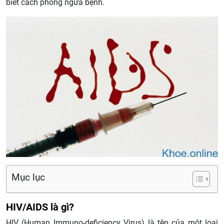
biết cách phòng ngừa bệnh.
Mục lục
HIV/AIDS là gì?
HIV (Human Immuno-deficiency Virus) là tên của một loại