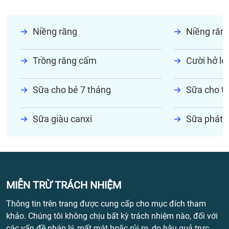
Niềng răng
Niềng răn
Trồng răng cấm
Cười hở lợi
Sữa cho bé 7 tháng
Sữa cho tr
Sữa giàu canxi
Sữa phát t
MIỄN TRỪ TRÁCH NHIỆM
Thông tin trên trang được cung cấp cho mục đích tham
khảo. Chúng tôi không chịu bất kỳ trách nhiệm nào, đối với
các vấn đề pháp lý, mất mát hoặc rủi ro, do hậu quả trực