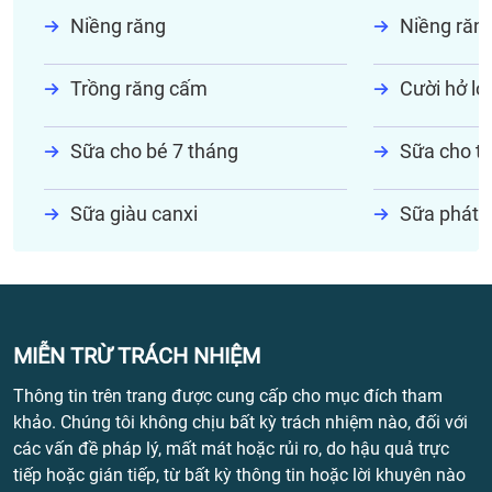
Niềng răng
Niềng răn
Trồng răng cấm
Cười hở lợi
Sữa cho bé 7 tháng
Sữa cho tr
Sữa giàu canxi
Sữa phát t
MIỄN TRỪ TRÁCH NHIỆM
Thông tin trên trang được cung cấp cho mục đích tham
khảo. Chúng tôi không chịu bất kỳ trách nhiệm nào, đối với
các vấn đề pháp lý, mất mát hoặc rủi ro, do hậu quả trực
tiếp hoặc gián tiếp, từ bất kỳ thông tin hoặc lời khuyên nào