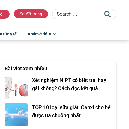
Sơ đồ trang
ôi
n tức y tế
Khám ở đâu!
Bài viết xem nhiều
Xét nghiệm NIPT có biết trai hay
gái không? Cách đọc kết quả
TOP 10 loại sữa giàu Canxi cho bé
được ưa chuộng nhất