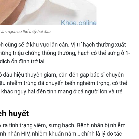
 ấn mạnh có thể thấy hơi đau.
ch cũng sẽ ở khu vực lân cận. Vị trí hạch thường xuất
 những triệu chứng thông thường, hạch có thể sưng ở 1-
ịch ổn định trở lại.
ó dấu hiệu thuyên giảm, cần đến gặp bác sĩ chuyên
iệu nhiễm trùng đã chuyển biến nghiêm trọng, có thể
hác nguy hại đến tính mạng ở cả người lớn và trẻ
ch huyết
y ra tình trạng viêm, sưng hạch. Bệnh nhân bị nhiễm
nh nhận HIV, nhiễm khuẩn nấm… chính là lý do tác