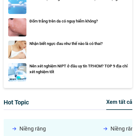
Đốm trắng trên da có nguy hiểm không?
Nhận biết ngực đau như thế nào là có thai?
Nên xét nghiệm NIPT ở đâu uy tín TP.HCM? TOP 9 địa chỉ
xét nghiệm tốt
Hot Topic
Xem tất cả
Niềng răng
Niềng răn