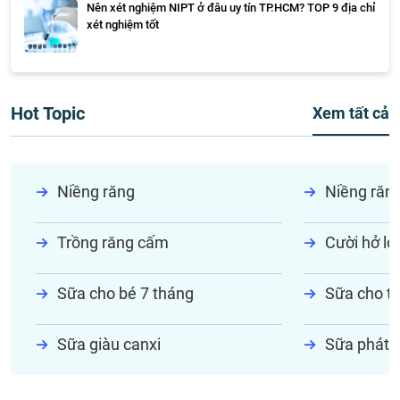
Nên xét nghiệm NIPT ở đâu uy tín TP.HCM? TOP 9 địa chỉ
xét nghiệm tốt
Hot Topic
Xem tất cả
Niềng răng
Niềng răn
Trồng răng cấm
Cười hở lợi
Sữa cho bé 7 tháng
Sữa cho tr
Sữa giàu canxi
Sữa phát t