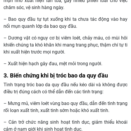
mụn nhỏ xuất hiện lan tỏa, gây nhiều phiến toái cho việc
chăm sóc, vệ sinh hàng ngày.
– Bao quy đầu tự tụt xuống khi ta chưa tác động vào hay
nổi mụn quanh lớp da bao quy đầu.
– Dương vật có nguy cơ bị viêm loét, chảy máu, có mùi hôi
khiến chúng ta khó khăn khi mang trang phục, thậm chí tự ti
khi xuất hiện trước mọi người.
– Xuất hiện hạch gây đau, mệt mỏi trong người.
3. Biến chứng khi bị tróc bao da quy đầu
Tình trạng tróc bao da quy đầu nếu kéo dài và không được
điều trị đúng cách có thể dẫn đến các tình trạng:
– Mưng mủ, viêm loét vùng bao quy đầu, dẫn đến tình trạng
rối loạn xuất tinh, xuất tinh sớm hoặc khó xuất tinh.
– Cản trở chức năng sinh hoạt tình dục, giảm thiểu khoái
cảm ở nam giới khi sinh hoạt tình dục.