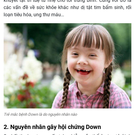
khuyết tật trí tuệ từ nhẹ cho tới trung bình. Cùng với đó là
các vấn đề về sức khỏe khác như dị tật tim bẩm sinh, rối
loạn tiêu hóa, ung thư máu…
Trẻ mắc bệnh Down là do nguyên nhân nào
2. Nguyên nhân gây hội chứng Down