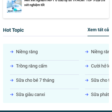
Nên xét nghiệm NIPT ở đâu uy tín TP.HCM? TOP 9 địa chỉ
xét nghiệm tốt
Hot Topic
Xem tất cả
Niềng răng
Niềng răn
Trồng răng cấm
Cười hở lợi
Sữa cho bé 7 tháng
Sữa cho tr
Sữa giàu canxi
Sữa phát t