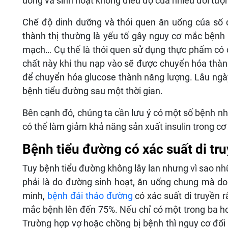
uống và sinh hoạt không điều độ của nhiều đối tượ
Chế độ dinh dưỡng và thói quen ăn uống của số đ
thành thị thường là yếu tố gây nguy cơ mắc bệnh 
mạch… Cụ thể là thói quen sử dụng thực phẩm có c
chất này khi thu nạp vào sẽ được chuyển hóa thành
để chuyển hóa glucose thành năng lượng. Lâu ngày s
bệnh tiểu đường sau một thời gian.
Bên cạnh đó, chúng ta cần lưu ý có một số bệnh n
có thể làm giảm khả năng sản xuất insulin trong cơ 
Bệnh tiểu đường có xác suất di tr
Tuy bệnh tiểu đường không lây lan nhưng vì sao nh
phải là do đường sinh hoạt, ăn uống chung mà do
minh,
bệnh đái tháo đường
có xác suất di truyền 
mắc bệnh lên đến 75%. Nếu chỉ có một trong ba h
Trường hợp vợ hoặc chồng bị bệnh thì nguy cơ đố