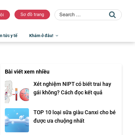
Sơ đồ trang
ôi
n tức y tế
Khám ở đâu!
Bài viết xem nhiều
Xét nghiệm NIPT có biết trai hay
gái không? Cách đọc kết quả
TOP 10 loại sữa giàu Canxi cho bé
được ưa chuộng nhất