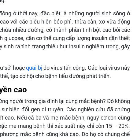
ng.
ông ở thời nay, đặc biệt là những người sinh sống ở
cao với các biểu hiện béo phì, thừa cân, xơ vữa động
hứa nhiều đường, có thành phần tinh bột cao bởi các
 glucose, cần cơ thể cung cấp lượng insulin cần thiết
inh ra tình trạng thiếu hụt insulin nghiêm trọng, gây
hư sởi hoặc
quai bị
do virus tấn công. Các loại virus này
thể, tạo cơ hội cho bệnh tiểu đường phát triển.
uyền cao
ững người trong gia đình lại cùng mắc bệnh? Đó không
 sự biến đổi gen di truyền. Các nghiên cứu đã chứng
rất cao. Nếu cả ba và mẹ mắc bệnh, nguy cơ con cũng
oặc mẹ mang bệnh thì xác suất này chỉ còn 15 – 20%.
i phương mắc bệnh cũng khá cao. Do họ có chung chế