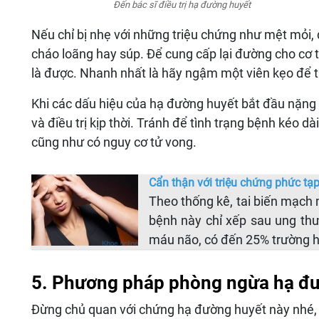
Đến bác sĩ điều trị hạ đường huyết
Nếu chỉ bị nhẹ với những triệu chứng như mệt mỏi,
cháo loãng hay súp. Để cung cấp lại đường cho cơ 
là được. Nhanh nhất là hãy ngậm một viên kẹo để 
Khi các dấu hiệu của hạ đường huyết bắt đầu nặng 
và điều trị kịp thời. Tránh để tình trạng bệnh kéo 
cũng như có nguy cơ tử vong.
Cẩn thận với triệu chứng phức tạ
Theo thống kê, tai biến mạch 
bệnh này chỉ xếp sau ung thư
máu não, có đến 25% trường h
5. Phương pháp phòng ngừa hạ đ
Đừng chủ quan với chứng hạ đường huyết này nhé, 