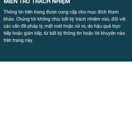
MIỄN TRỪ TRÁCH NHIỆM
Thông tin trên trang được cung cấp cho mục đích tham
khảo. Chúng tôi không chịu bất kỳ trách nhiệm nào, đối với
các vấn đề pháp lý, mất mát hoặc rủi ro, do hậu quả trực
tiếp hoặc gián tiếp, từ bất kỳ thông tin hoặc lời khuyên nào
trên trang này.