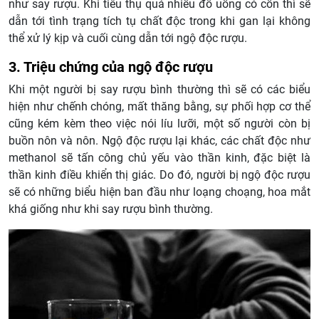
như say rượu. Khi tiêu thụ quá nhiều đồ uống có cồn thì sẽ
dẫn tới tình trạng tích tụ chất độc trong khi gan lại không
thể xử lý kịp và cuối cùng dẫn tới ngộ độc rượu.
3. Triệu chứng của ngộ độc rượu
Khi một người bị say rượu bình thường thì sẽ có các biểu
hiện như chếnh chóng, mất thăng bằng, sự phối hợp cơ thể
cũng kém kèm theo việc nói líu lưỡi, một số người còn bị
buồn nôn và nôn. Ngộ độc rượu lại khác, các chất độc như
methanol sẽ tấn công chủ yếu vào thần kinh, đặc biệt là
thần kinh điều khiển thị giác. Do đó, người bị ngộ độc rượu
sẽ có những biểu hiện ban đầu như loạng choạng, hoa mắt
khá giống như khi say rượu bình thường.