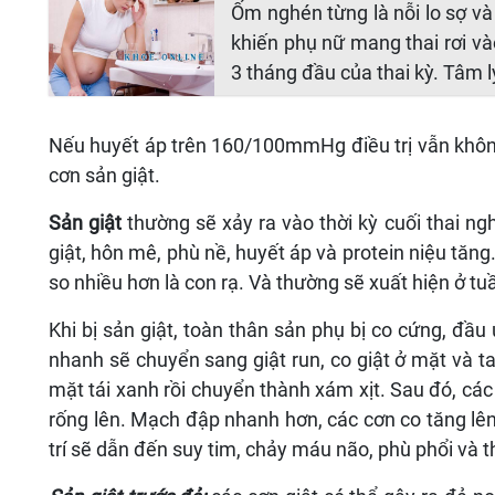
Ốm nghén từng là nỗi lo sợ và
khiến phụ nữ mang thai rơi và
3 tháng đầu của thai kỳ. Tâm 
Nếu huyết áp trên 160/100mmHg điều trị vẫn không 
cơn sản giật.
Sản giật
thường sẽ xảy ra vào thời kỳ cuối thai ng
giật, hôn mê, phù nề, huyết áp và protein niệu tăng
so nhiều hơn là con rạ. Và thường sẽ xuất hiện ở tuầ
Khi bị sản giật, toàn thân sản phụ bị co cứng, đầu
nhanh sẽ chuyển sang giật run, co giật ở mặt và ta
mặt tái xanh rồi chuyển thành xám xịt. Sau đó, các 
rống lên. Mạch đập nhanh hơn, các cơn co tăng lên
trí sẽ dẫn đến suy tim, chảy máu não, phù phổi và 