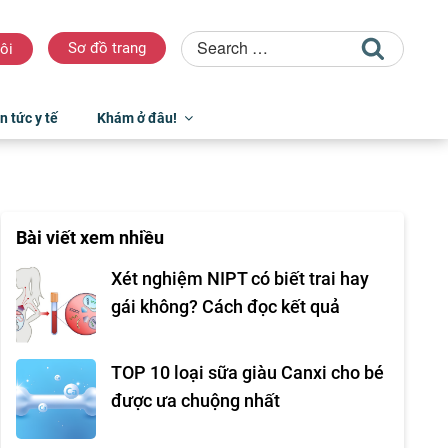
Sơ đồ trang
ôi
n tức y tế
Khám ở đâu!
Bài viết xem nhiều
Xét nghiệm NIPT có biết trai hay
gái không? Cách đọc kết quả
TOP 10 loại sữa giàu Canxi cho bé
được ưa chuộng nhất