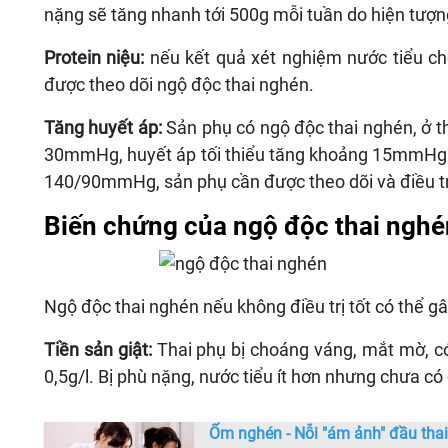
nặng sẽ tăng nhanh tới 500g mỗi tuần do hiện tượng
Protein niệu:
nếu kết quả xét nghiệm nước tiểu cho 
được theo dõi ngộ độc thai nghén.
Tăng huyết áp:
Sản phụ có ngộ độc thai nghén, ở th
30mmHg, huyết áp tối thiểu tăng khoảng 15mmHg so
140/90mmHg, sản phụ cần được theo dõi và điều tr
Biến chứng của ngộ độc thai nghé
Ngộ độc thai nghén nếu không điều trị tốt có thể gây
Tiền sản giật:
Thai phụ bị choáng váng, mắt mờ, có 
0,5g/l. Bị phù nặng, nước tiểu ít hơn nhưng chưa có 
Ốm nghén - Nỗi "ám ảnh" đầu thai