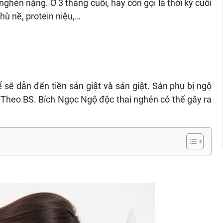
ghén nặng. Ở 3 tháng cuối, hay còn gọi là thời kỳ cuối
hù nề, protein niệu,…
 sẽ dẫn đến tiền sản giật và sản giật. Sản phụ bị ngộ
ẻ. Theo BS. Bích Ngọc Ngộ độc thai nghén có thể gây ra