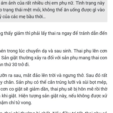
 ám ảnh của rất nhiều chị em phụ nữ. Tình trạng này
o trạng thái mệt mỏi, không thể ăn uống được gì vào
lý của các mẹ bầu thời…
thấy giảm thì phải lấy thai ra ngay để tránh dẫn đến
hén trong lúc chuyển dạ và sau sinh. Thai phụ lên cơn
. Sản giật thường xảy ra đối với sản phụ mang thai con
n thứ 30 trở đi.
 ưỡn ra sau, mắt đảo lên trời và ngưng thở. Sau đó rất
y chân. Sản phụ có thể cắn trúng lưỡi và sùi bọt mép,
cơn co giật sẽ giảm dần, thai phụ sẽ bị hôn mê rồi thờ
 khi giật. Hiện tượng sản giật này, nếu không được xử
thậm chí tử vong.