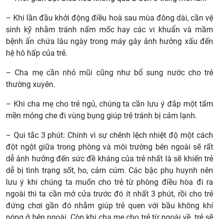
– Khi lần đầu khởi động điều hoà sau mùa đông dài, cần vệ
sinh kỹ nhằm tránh nấm mốc hay các vi khuẩn và mầm
bệnh ẩn chứa lâu ngày trong máy gây ảnh hưởng xấu đến
hệ hô hấp của trẻ.
– Cha mẹ cần nhỏ mũi cũng như bổ sung nước cho trẻ
thường xuyên.
– Khi cha mẹ cho trẻ ngủ, chúng ta cần lưu ý đắp một tấm
mền mỏng che đi vùng bụng giúp trẻ tránh bị cảm lạnh.
– Qui tắc 3 phút: Chính vì sự chênh lệch nhiệt độ một cách
đột ngột giữa trong phòng và môi trường bên ngoài sẽ rất
dễ ảnh hưởng đến sức đề kháng của trẻ nhất là sẽ khiến trẻ
dễ bị tình trạng sốt, ho, cảm cúm. Các bậc phụ huynh nên
lưu ý khi chúng ta muốn cho trẻ từ phòng điều hòa đi ra
ngoài thì ta cần mở cửa trước đó ít nhất 3 phút, rồi cho trẻ
đứng chơi gần đó nhằm giúp trẻ quen với bầu không khí
nóng ở bên ngoài. Còn khi cha mẹ cho trẻ từ ngoài về, trẻ sẽ