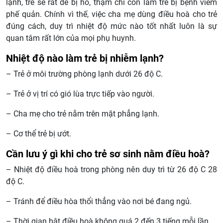
lạnh, trẻ sẽ rất dễ bị ho, thậm chí còn làm trẻ bị bệnh viêm
phế quản. Chính vì thế, việc cha mẹ dùng điều hoà cho trẻ
đúng cách, duy trì nhiệt độ mức nào tốt nhất luôn là sự
quan tâm rất lớn của mọi phụ huynh.
Nhiệt độ nào làm trẻ bị nhiễm lạnh?
– Trẻ ở môi trường phòng lạnh dưới 26 độ C.
– Trẻ ở vị trí có gió lùa trực tiếp vào người.
– Cha mẹ cho trẻ nằm trên mặt phẳng lạnh.
– Cơ thể trẻ bị ướt.
Cần lưu ý gì khi cho trẻ sơ sinh nằm điều hoà?
– Nhiệt độ điều hoà trong phòng nên duy trì từ 26 độ C 28
độ C.
– Tránh để điều hòa thổi thẳng vào nơi bé đang ngủ.
– Thời gian bật điều hoà không quá 2 đến 3 tiếng mỗi lần.