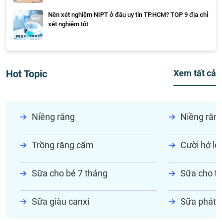
Nên xét nghiệm NIPT ở đâu uy tín TP.HCM? TOP 9 địa chỉ
xét nghiệm tốt
Hot Topic
Xem tất cả
Niềng răng
Niềng răn
Trồng răng cấm
Cười hở lợi
Sữa cho bé 7 tháng
Sữa cho tr
Sữa giàu canxi
Sữa phát t