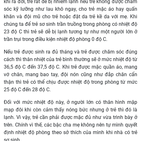
khi ra đời, trẻ rất dễ bị nhiễm lạnh nếu trẻ không được chăm
sóc kỹ lưỡng như lau khô ngay, cho trẻ mặc áo hay quấn
khăn và đội mũ cho trẻ hoặc đặt da trẻ kề da với mẹ. Khi
chúng ta để trẻ sơ sinh trần truồng trong phòng có nhiệt độ
23 độ C thì trẻ sẽ dễ bị lạnh tương tự như một người lớn ở
trần trụi trong điều kiện nhiệt độ phòng 0 độ C.
Nếu trẻ được sinh ra đủ tháng và trẻ được chăm sóc đúng
cách thì thân nhiệt của trẻ bình thường sẽ ở mức nhiệt độ từ
36,5 độ C đến 37,5 độ C. Khi trẻ được mặc quần áo, mang
vớ chân, mang bao tay, đội nón cũng như đắp chăn cẩn
thận thì trẻ có thể chịu được nhiệt độ trong phòng từ mức
25 độ C đến 28 độ C.
Đối với mức nhiệt độ này, ở người lớn có thân hình mập
mạp đôi khi còn cảm thấy nóng bức nhưng ở trẻ thì đó là
lạnh. Vì vậy, trẻ cần phải được mặc đủ như vừa trình bày ở
trên. Chính vì thế, các bậc cha mẹ không nên tự mình quyết
định nhiệt độ phòng theo sở thích của mình khi nhà có trẻ
sơ sinh.