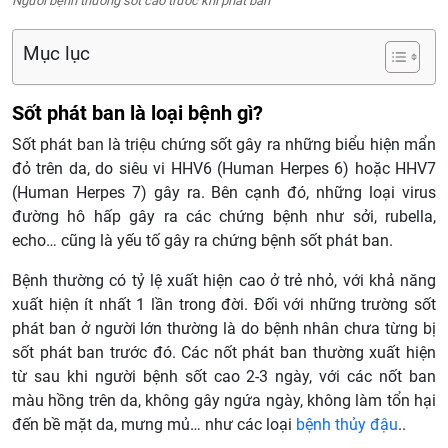
Người bệnh thường sốt cao trước khi phát ban
Mục lục
Sốt phát ban là loại bệnh gì?
Sốt phát ban là triệu chứng sốt gây ra những biểu hiện mẩn
đỏ trên da, do siêu vi HHV6 (Human Herpes 6) hoặc HHV7
(Human Herpes 7) gây ra. Bên cạnh đó, những loại virus
đường hô hấp gây ra các chứng bệnh như sởi, rubella,
echo… cũng là yếu tố gây ra chứng bệnh sốt phát ban.
Bệnh thường có tỷ lệ xuất hiện cao ở trẻ nhỏ, với khả năng
xuất hiện ít nhất 1 lần trong đời. Đối với những trường sốt
phát ban ở người lớn thường là do bệnh nhân chưa từng bị
sốt phát ban trước đó. Các nốt phát ban thường xuất hiện
từ sau khi người bệnh sốt cao 2-3 ngày, với các nốt ban
màu hồng trên da, không gây ngứa ngày, không làm tổn hại
đến bề mặt da, mưng mủ… như các loại
bệnh thủy đậu
..