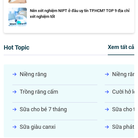
Nên xét nghiệm NIPT ở đâu uy tín TP.HCM? TOP 9 địa chỉ
xét nghiệm tốt
Hot Topic
Xem tất cả
Niềng răng
Niềng răn
Trồng răng cấm
Cười hở lợi
Sữa cho bé 7 tháng
Sữa cho tr
Sữa giàu canxi
Sữa phát t