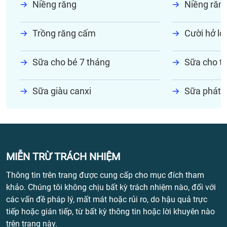
Niềng răng
Niềng răn
Trồng răng cấm
Cười hở lợi
Sữa cho bé 7 tháng
Sữa cho tr
Sữa giàu canxi
Sữa phát t
MIỄN TRỪ TRÁCH NHIỆM
Thông tin trên trang được cung cấp cho mục đích tham
khảo. Chúng tôi không chịu bất kỳ trách nhiệm nào, đối với
các vấn đề pháp lý, mất mát hoặc rủi ro, do hậu quả trực
tiếp hoặc gián tiếp, từ bất kỳ thông tin hoặc lời khuyên nào
trên trang này.