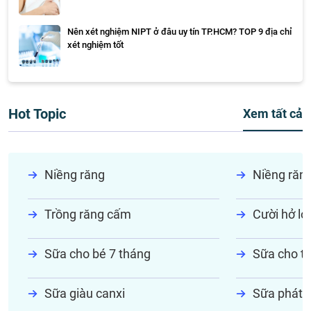
Nên xét nghiệm NIPT ở đâu uy tín TP.HCM? TOP 9 địa chỉ
xét nghiệm tốt
Hot Topic
Xem tất cả
Niềng răng
Niềng răn
Trồng răng cấm
Cười hở lợi
Sữa cho bé 7 tháng
Sữa cho tr
Sữa giàu canxi
Sữa phát t