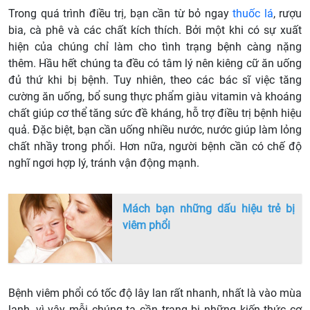
Trong quá trình điều trị, bạn cần từ bỏ ngay
thuốc lá
, rượu
bia, cà phê và các chất kích thích. Bởi một khi có sự xuất
hiện của chúng chỉ làm cho tình trạng bệnh càng nặng
thêm. Hầu hết chúng ta đều có tâm lý nên kiêng cữ ăn uống
đủ thứ khi bị bệnh. Tuy nhiên, theo các bác sĩ việc tăng
cường ăn uống, bổ sung thực phẩm giàu vitamin và khoáng
chất giúp cơ thể tăng sức đề kháng, hỗ trợ điều trị bệnh hiệu
quả. Đặc biệt, bạn cần uống nhiều nước, nước giúp làm lỏng
chất nhầy trong phổi. Hơn nữa, người bệnh cần có chế độ
nghĩ ngơi hợp lý, tránh vận động mạnh.
Mách bạn những dấu hiệu trẻ bị
viêm phổi
Bệnh viêm phổi có tốc độ lây lan rất nhanh, nhất là vào mùa
lạnh, vì vậy mỗi chúng ta cần trang bị những kiến thức cơ