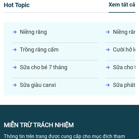
Hot Topic
Xem tất cả
Niềng răng
Niềng răn
Trồng răng cấm
Cười hở lợi
Sữa cho bé 7 tháng
Sữa cho tr
Sữa giàu canxi
Sữa phát t
MIỄN TRỪ TRÁCH NHIỆM
Thông tin trên trang được cung cấp cho mục đích tham