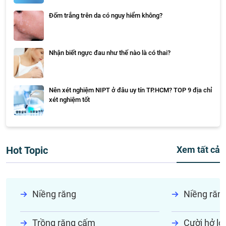
Đốm trắng trên da có nguy hiểm không?
Nhận biết ngực đau như thế nào là có thai?
Nên xét nghiệm NIPT ở đâu uy tín TP.HCM? TOP 9 địa chỉ
xét nghiệm tốt
Hot Topic
Xem tất cả
Niềng răng
Niềng răn
Trồng răng cấm
Cười hở lợi