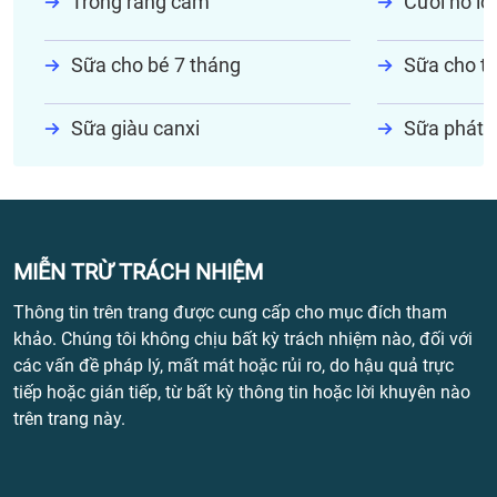
Trồng răng cấm
Cười hở lợi
Sữa cho bé 7 tháng
Sữa cho tr
Sữa giàu canxi
Sữa phát t
MIỄN TRỪ TRÁCH NHIỆM
Thông tin trên trang được cung cấp cho mục đích tham
khảo. Chúng tôi không chịu bất kỳ trách nhiệm nào, đối với
các vấn đề pháp lý, mất mát hoặc rủi ro, do hậu quả trực
tiếp hoặc gián tiếp, từ bất kỳ thông tin hoặc lời khuyên nào
trên trang này.