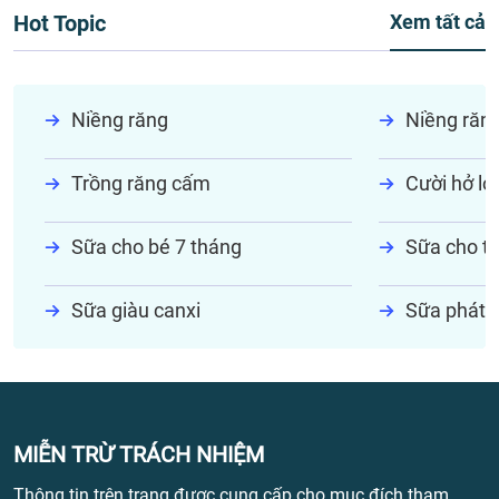
Hot Topic
Xem tất cả
Niềng răng
Niềng răn
Trồng răng cấm
Cười hở lợi
Sữa cho bé 7 tháng
Sữa cho tr
Sữa giàu canxi
Sữa phát t
MIỄN TRỪ TRÁCH NHIỆM
Thông tin trên trang được cung cấp cho mục đích tham