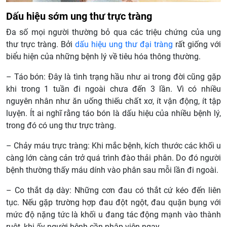
Dấu hiệu sớm ung thư trực tràng
Đa số mọi người thường bỏ qua các triệu chứng của ung
thư trực tràng. Bởi
dấu hiệu ung thư đại tràng
rất giống với
biểu hiện của những bệnh lý về tiêu hóa thông thường.
– Táo bón: Đây là tình trạng hầu như ai trong đời cũng gặp
khi trong 1 tuần đi ngoài chưa đến 3 lần. Vì có nhiều
nguyên nhân như ăn uống thiếu chất xơ, ít vận động, ít tập
luyện. Ít ai nghĩ rằng táo bón là dấu hiệu của nhiều bệnh lý,
trong đó có ung thư trực tràng.
– Chảy máu trực tràng: Khi mắc bệnh, kích thước các khối u
càng lớn càng cản trở quá trình đào thải phân. Do đó người
bệnh thường thấy máu dính vào phân sau mỗi lần đi ngoài.
– Co thắt dạ dày: Những cơn đau có thắt cứ kéo đến liên
tục. Nếu gặp trường hợp đau đột ngột, đau quặn bụng với
mức độ nặng tức là khối u đang tác động mạnh vào thành
ruột, khi ấy người bệnh cần nhập viện ngay.