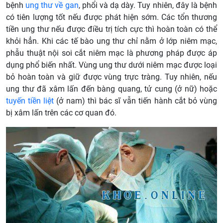
bệnh
ung thư về gan
, phổi và dạ dày. Tuy nhiên, đây là bệnh
có tiên lượng tốt nếu được phát hiện sớm. Các tổn thương
tiền ung thư nếu được điều trị tích cực thì hoàn toàn có thể
khỏi hẳn. Khi các tế bào ung thư chỉ nằm ở lớp niêm mạc,
phẫu thuật nội soi cắt niêm mạc là phương pháp được áp
dụng phổ biến nhất. Vùng ung thư dưới niêm mạc được loại
bỏ hoàn toàn và giữ được vùng trực tràng. Tuy nhiên, nếu
ung thư đã xâm lấn đến bàng quang, tử cung (ở nữ) hoặc
tuyến tiền liệt
(ở nam) thì bác sĩ vẫn tiến hành cắt bỏ vùng
bị xâm lấn trên các cơ quan đó.