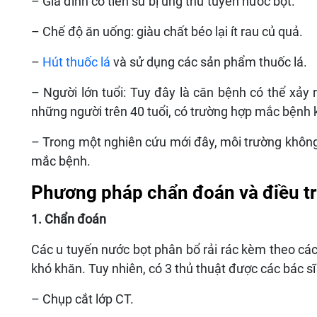
– Gia đình có tiền sử bị ung thư tuyến nước bọt.
– Chế độ ăn uống: giàu chất béo lại ít rau củ quả.
–
Hút thuốc lá
và sử dụng các sản phẩm thuốc lá.
– Người lớn tuổi: Tuy đây là căn bệnh có thể xảy
những người trên 40 tuổi, có trường hợp mắc bệnh k
– Trong một nghiên cứu mới đây, môi trường không
mắc bệnh.
Phương pháp chẩn đoán và điều tr
1. Chẩn đoán
Các u tuyến nước bọt phân bổ rải rác kèm theo cá
khó khăn. Tuy nhiên, có 3 thủ thuật được các bác sĩ
– Chụp cắt lớp CT.