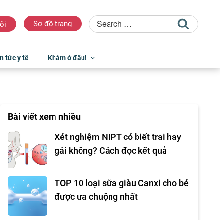
Sơ đồ trang
ôi
n tức y tế
Khám ở đâu!
Bài viết xem nhiều
Xét nghiệm NIPT có biết trai hay
gái không? Cách đọc kết quả
TOP 10 loại sữa giàu Canxi cho bé
được ưa chuộng nhất