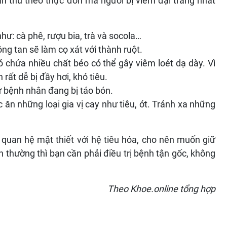
n thủ theo thực đơn mà người bị viêm đại tràng nhất
hư: cà phê, rượu bia, trà và socola…
ng tan sẽ làm cọ xát với thành ruột.
ó chứa nhiều chất béo có thể gây viêm loét dạ dày. Vì
rất dễ bị đầy hơi, khó tiêu.
 bệnh nhân đang bị táo bón.
ăn những loại gia vị cay như tiêu, ớt. Tránh xa những
quan hệ mật thiết với hệ tiêu hóa, cho nên muốn giữ
 thường thì bạn cần phải điều trị bệnh tận gốc, không
Theo Khoe.online tổng hợp