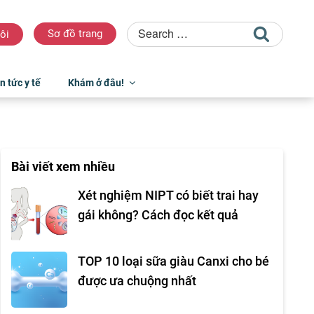
Sơ đồ trang
ôi
n tức y tế
Khám ở đâu!
Bài viết xem nhiều
Xét nghiệm NIPT có biết trai hay
gái không? Cách đọc kết quả
TOP 10 loại sữa giàu Canxi cho bé
được ưa chuộng nhất