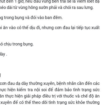
út đến 1 giờ, nếu đau vùng bên trái sẽ là viêm lóet dạ
kéo dài từ vùng hông sườn phải và chói ra sau lưng.
ng trong bụng và đói vào ban đêm.
 ăn vào có thể dịu đi, nhưng cơn đau lại tiếp tục xuất
hó chịu trong bụng.
ày .
g
g cơn đau dạ dày thường xuyên, bệnh nhân cần đến các
ực hiện kiểm tra nội soi để đảm bảo tình trạng sức
n thực hiện giải pháp điều trị với thuốc và chế độ ăn
 xuyên để có thể theo dõi tình trạng sức khỏe thường