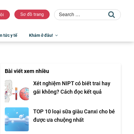
Sơ đồ trang
ôi
n tức y tế
Khám ở đâu!
Bài viết xem nhiều
Xét nghiệm NIPT có biết trai hay
gái không? Cách đọc kết quả
TOP 10 loại sữa giàu Canxi cho bé
được ưa chuộng nhất