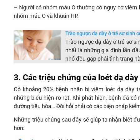
– Người có nhóm máu O thường có nguy cơ viêm loé
nhóm máu O và khuẩn HP.
Trào ngược dạ dày ở trẻ sơ sinh 
Trào ngược dạ dày ở trẻ sơ s
nhất là những gia đình lần đầ
nhỏ đều gặp phải tình trạng n
3. Các triệu chứng của loét dạ dày 
Có khoảng 20% bệnh nhân bị viêm loét dạ dày tá
những biểu hiện rõ rệt. Khi phát hiện, bệnh đã c
đường tiêu hóa… Đòi hỏi phải có các biện pháp kiểm 
Những triệu chứng sau đây sẽ giúp ta nhận biết đư
hơn: