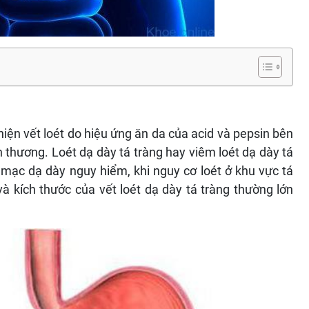
 hiện vết loét do hiệu ứng ăn da của acid và pepsin bên
n thương. Loét dạ dày tá tràng hay viêm loét dạ dày tá
 mạc dạ dày nguy hiểm, khi nguy cơ loét ở khu vực tá
à kích thước của vết loét dạ dày tá tràng thường lớn