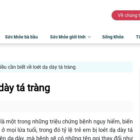
Về chúng t
Sức khỏe bà bầu
Sức khỏe giới tính
Sống Khỏe
Ti
iều cần biết về loét dạ dày tá tràng
dày tá tràng
g là một trong những triệu chứng bệnh nguy hiểm, biến
 mọi lứa tuổi, trong đó tỷ lệ trẻ em bị loét dạ dày tá
 trên dạ dày, mà bệnh sẽ có những tên gọi thay đổi như