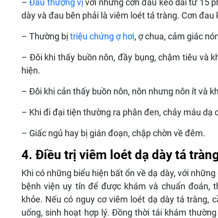
–
Đau thượng vị
với những cơn đau kéo dài từ 15 ph
dày và đau bên phải là viêm loét tá tràng. Cơn đau 
– Thường bị
triệu chứng ợ hơi
, ợ chua, cảm giác nó
– Đôi khi thấy buồn nôn, đầy bụng, chậm tiêu và khi
hiện.
– Đôi khi cản thấy buồn nôn, nôn nhưng nôn ít và k
– Khi đi đại tiện thường ra phân đen, chảy máu dạ d
– Giấc ngủ hay bị gián đoạn, chập chờn về đêm.
4. Điều trị viêm loét dạ dày tá tràn
Khi có những biểu hiện bất ổn về dạ dày, với nhữn
bệnh viện uy tín để được khám và chuẩn đoán, th
khỏe. Nếu có nguy cơ viêm loét dạ dày tá tràng, cầ
uống, sinh hoạt hợp lý. Đồng thời tái khám thường