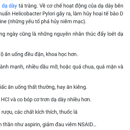
t dạ dày
tá tràng. Về cơ chế hoạt động của dạ dày bên
khuẩn Helicobacter Pylori gây ra, làm hủy hoại tế bào D
sine (những yếu tố phá hủy niêm mạc).
ằng ngày cũng là những nguyên nhân thúc đẩy loét dạ
độ ăn uống đều đặn, khoa học hơn.
 lành mạnh, nhiều dầu mỡ, hoặc quá chua, quá mặn và
iấc ăn uống thất thường, hay ăn kiêng.
 HCl và co bóp cơ trơn dạ dày nhiều hơn.
rượu, các chất kích thích, thuốc lá
an thần như aspirin, giảm đau viêm NSAID…