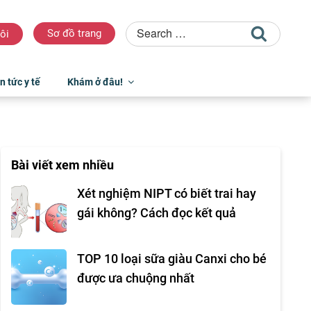
Sơ đồ trang
ôi
n tức y tế
Khám ở đâu!
Bài viết xem nhiều
Xét nghiệm NIPT có biết trai hay
gái không? Cách đọc kết quả
TOP 10 loại sữa giàu Canxi cho bé
được ưa chuộng nhất