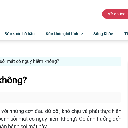
Về chúng t
Sức khỏe bà bầu
Sức khỏe giới tính
Sống Khỏe
Ti
sỏi mật có nguy hiểm không?
không?
với những cơn đau dữ dội, khó chịu và phải thực hiện
 bệnh sỏi mật có nguy hiểm không? Có ảnh hưởng đến
hẳn bệnh sỏi mật này.