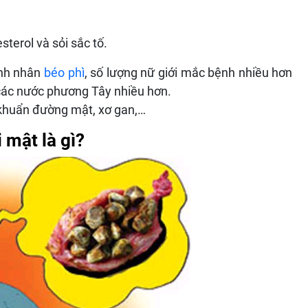
esterol và sỏi sắc tố.
ệnh nhân
béo phì
, số lượng nữ giới mắc bệnh nhiều hơn
 các nước phương Tây nhiều hơn.
 khuẩn đường mật, xơ gan,…
 mật là gì?