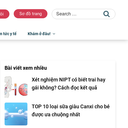
Sơ đồ trang
ôi
n tức y tế
Khám ở đâu!
Bài viết xem nhiều
Xét nghiệm NIPT có biết trai hay
gái không? Cách đọc kết quả
TOP 10 loại sữa giàu Canxi cho bé
được ưa chuộng nhất