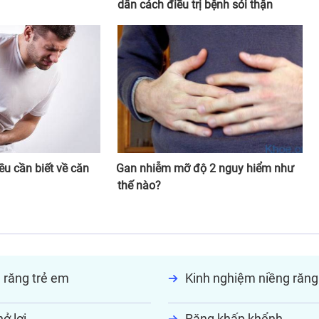
dẫn cách điều trị bệnh sỏi thận
u cần biết về căn
Gan nhiễm mỡ độ 2 nguy hiểm như
thế nào?
 răng trẻ em
Kinh nghiệm niềng răng
ở lợi
Răng khấp khểnh