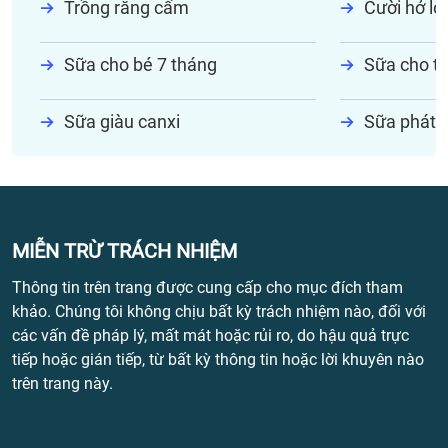
Trồng răng cấm
Cười hở lợi
Sữa cho bé 7 tháng
Sữa cho tr
Sữa giàu canxi
Sữa phát t
MIỄN TRỪ TRÁCH NHIỆM
Thông tin trên trang được cung cấp cho mục đích tham
khảo. Chúng tôi không chịu bất kỳ trách nhiệm nào, đối với
các vấn đề pháp lý, mất mát hoặc rủi ro, do hậu quả trực
tiếp hoặc gián tiếp, từ bất kỳ thông tin hoặc lời khuyên nào
trên trang này.