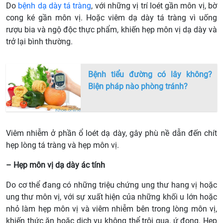
Do
bệnh dạ dày tá tràng
, với những vị trí loét gần môn vị, bờ
cong ké gần môn vị. Hoặc viêm dạ dày tá tràng vì uống
rượu bia và ngộ độc thực phẩm, khiến hẹp môn vị dạ dày và
trở lại bình thường.
Bệnh tiểu đường có lây không?
Biện pháp nào phòng tránh?
Viêm nhiễm ở phần ổ loét dạ dày, gây phù nề dẫn đến chít
hẹp lòng tá tràng và hẹp môn vị.
– Hẹp môn vị dạ dày ác tính
Do cơ thể đang có những triệu chứng ung thư hang vị hoặc
ung thư môn vị, với sự xuất hiện của những khối u lớn hoặc
nhỏ làm hẹp môn vị và viêm nhiễm bên trong lòng môn vị,
khiến thức ăn hoặc dịch vụ không thể trôi qua, ứ đọng. Hẹp