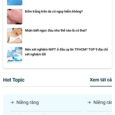
Đốm trắng trên da có nguy hiểm không?
Nhận biết ngực đau như thế nào là có thai?
Nên xét nghiệm NIPT ở đâu uy tín TP.HCM? TOP 9 địa chỉ
xét nghiệm tốt
Hot Topic
Xem tất cả
Niềng răng
Niềng răn