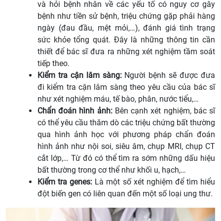
và hỏi bệnh nhân về các yếu tố có nguy cơ gây
bệnh như tiền sử bệnh, triệu chứng gặp phải hàng
ngày (đau đầu, mệt mỏi,…), đánh giá tình trạng
sức khỏe tổng quát. Đây là những thông tin cần
thiết để bác sĩ đưa ra những xét nghiệm tầm soát
tiếp theo.
Kiểm tra cận lâm sàng:
Người bệnh sẽ được đưa
đi kiểm tra cận lâm sàng theo yêu cầu của bác sĩ
như xét nghiệm máu, tế bào, phân, nước tiểu,…
Chẩn đoán hình ảnh:
Bên cạnh xét nghiệm, bác sĩ
có thể yêu cầu thăm dò các triệu chứng bất thường
qua hình ảnh học với phương pháp chẩn đoán
hình ảnh như nội soi, siêu âm, chụp MRI, chụp CT
cắt lớp,… Từ đó có thể tìm ra sớm những dấu hiệu
bất thường trong cơ thể như khối u, hạch,…
Kiểm tra genes:
Là một số xét nghiệm để tìm hiểu
đột biến gen có liên quan đến một số loại ung thư.