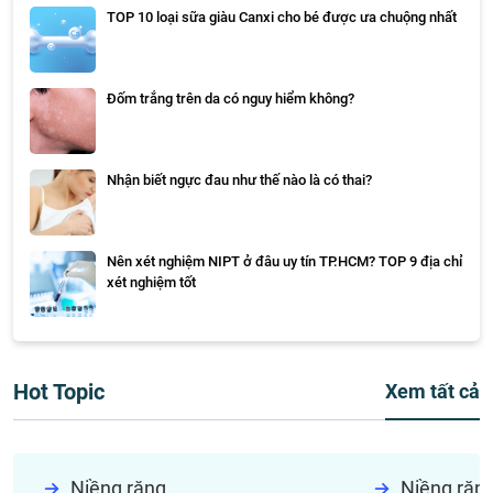
TOP 10 loại sữa giàu Canxi cho bé được ưa chuộng nhất
Đốm trắng trên da có nguy hiểm không?
Nhận biết ngực đau như thế nào là có thai?
Nên xét nghiệm NIPT ở đâu uy tín TP.HCM? TOP 9 địa chỉ
xét nghiệm tốt
Hot Topic
Xem tất cả
Niềng răng
Niềng răn