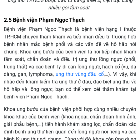
ung thư TP.HCM được đầu tư trang thiết bị hiện đại cùng
nhiều gói tầm soát.
2.5 Bệnh viện Phạm Ngọc Thạch
Bệnh viện Phạm Ngọc Thạch là bệnh viện hạng I thuộc
TP.HCM chuyên thăm khám và tiếp nhận điều trị trường hợp
bệnh nhân mắc bệnh phổi và các vấn đề về hô hấp nói
chung. Khoa ung bướu của bệnh viện là nơi tiếp nhận khám
tầm soát, chẩn đoán và điều trị ung thư lồng ngực (phổi,
trung thất) và các bệnh lý di căn lồng ngực, hạch cổ (vú, dạ
dàng, gan, lymphoma,
ung thư vùng đầu cổ
,…). Vì vậy, khi
nhắc đến khám kiểm tra ung thư ở đâu, đặc biệt ung thư về
hô hấp và lồng ngực, bạn có thể xem xét thăm khám tại
bệnh viện Phạm Ngọc Thạch.
Khoa ung bướu của bệnh viện phối hợp cùng nhiều chuyên
khoa khác của bệnh viện (khoa ngoại, chẩn đoán hình ảnh,
giải phẫu bệnh,…) tiến hành khám sàng lọc, chẩn đoán xác
định bệnh ung thư liên quan đến lồng ngực nói riêng và các
bệnh lý ung thư nói chung. Cùng với đó, khoa còn ứng dụng