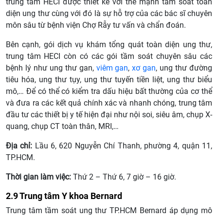
trung tâm HECI được thiết kế với thế mạnh tầm soát toàn
diện ung thư cùng với đó là sự hỗ trợ của các bác sĩ chuyên
môn sâu từ bệnh viện Chợ Rẫy tư vấn và chẩn đoán.
Bên cạnh, gói dịch vụ khám tổng quát toàn diện ung thư,
trung tâm HECI còn có các gói tầm soát chuyên sâu các
bệnh lý như ung thư gan,
viêm gan
,
xơ gan
, ung thư đường
tiêu hóa, ung thư tụy, ung thư tuyến tiền liệt, ung thư biểu
mô,… Để có thể có kiểm tra dấu hiệu bất thường của cơ thể
và đưa ra các kết quả chính xác và nhanh chóng, trung tâm
đầu tư các thiết bị y tế hiện đại như nội soi, siêu âm, chụp X-
quang, chụp CT toàn thân, MRI,…
Địa chỉ:
Lầu 6, 620 Nguyễn Chí Thanh, phường 4, quận 11,
TP.HCM.
Thời gian làm việc:
Thứ 2 – Thứ 6, 7 giờ – 16 giờ.
2.9 Trung tâm Y khoa Bernard
Trung tâm tầm soát ung thư TP.HCM Bernard áp dụng mô