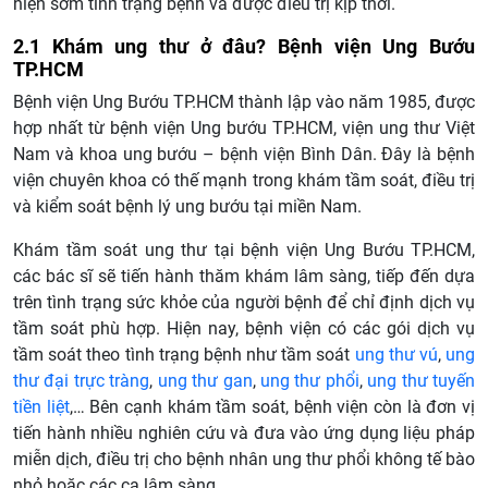
hiện sớm tình trạng bệnh và được điều trị kịp thời.
2.1 Khám ung thư ở đâu? Bệnh viện Ung Bướu
TP.HCM
Bệnh viện Ung Bướu TP.HCM thành lập vào năm 1985, được
hợp nhất từ bệnh viện Ung bướu TP.HCM, viện ung thư Việt
Nam và khoa ung bướu – bệnh viện Bình Dân. Đây là bệnh
viện chuyên khoa có thế mạnh trong khám tầm soát, điều trị
và kiểm soát bệnh lý ung bướu tại miền Nam.
Khám tầm soát ung thư tại bệnh viện Ung Bướu TP.HCM,
các bác sĩ sẽ tiến hành thăm khám lâm sàng, tiếp đến dựa
trên tình trạng sức khỏe của người bệnh để chỉ định dịch vụ
tầm soát phù hợp. Hiện nay, bệnh viện có các gói dịch vụ
tầm soát theo tình trạng bệnh như tầm soát
ung thư vú
,
ung
thư đại trực tràng
,
ung thư gan
,
ung thư phổi
,
ung thư tuyến
tiền liệt
,… Bên cạnh khám tầm soát, bệnh viện còn là đơn vị
tiến hành nhiều nghiên cứu và đưa vào ứng dụng liệu pháp
miễn dịch, điều trị cho bệnh nhân ung thư phổi không tế bào
nhỏ hoặc các ca lâm sàng.