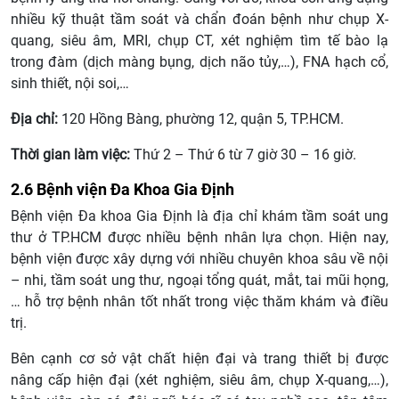
nhiều kỹ thuật tầm soát và chẩn đoán bệnh như chụp X-
quang, siêu âm, MRI, chụp CT, xét nghiệm tìm tế bào lạ
trong đàm (dịch màng bụng, dịch não tủy,…), FNA hạch cổ,
sinh thiết, nội soi,…
Địa chỉ:
120 Hồng Bàng, phường 12, quận 5, TP.HCM.
Thời gian làm việc:
Thứ 2 – Thứ 6 từ 7 giờ 30 – 16 giờ.
2.6 Bệnh viện Đa Khoa Gia Định
Bệnh viện Đa khoa Gia Định là địa chỉ khám tầm soát ung
thư ở TP.HCM được nhiều bệnh nhân lựa chọn. Hiện nay,
bệnh viện được xây dựng với nhiều chuyên khoa sâu về nội
– nhi, tầm soát ung thư, ngoại tổng quát, mắt, tai mũi họng,
… hỗ trợ bệnh nhân tốt nhất trong việc thăm khám và điều
trị.
Bên cạnh cơ sở vật chất hiện đại và trang thiết bị được
nâng cấp hiện đại (xét nghiệm, siêu âm, chụp X-quang,…),