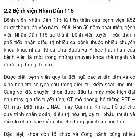
2.2 Bệnh viện Nhân Dân 115
Bệnh viện Nhân Dân 115 là tiền thân của bệnh viện K52
được thành lập vào năm 1968. Hơn 50 năm phát triển, bệnh
viện Nhân Dân 115 trở thành bệnh viện tuyến I của thành
phố tiếp nhận điều trị nhiều ca bệnh thuộc nhiều chuyên
khoa khác nhau. Khoa Ung Bướu và Y học hạt nhân của
bệnh viện là một trong những chuyên khoa thế mạnh và
được tập trung đầu tư.
Được biệt, bệnh viện quy tụ đội ngũ bác sĩ tận tâm và có
kinh nghiệm chuyên sâu trong điều trị, kiểm soát ung thư.
Cùng với đó, chuyên khoa được đầu tư máy móc hiện đại
như máy gia tốc tuyến tính, CT mô phỏng, hệ thống PET –
CT, máy MRI, máy LINAC, máy Gamma Knife,… hỗ trợ cho
quá trình chẩn đoán, điều trị hóa trị, xạ trị, phẫu thuật và
điều trị chăm sóc giảm nhẹ cho từng giai đoạn ung thư.
Đặc biệt, khoa còn tổ chức và đồng hành cùng nhiều