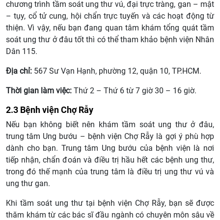
chương trình tầm soát ung thư vú, đại trực tràng, gan – mật
– tụy, cổ tử cung, hội chẩn trực tuyến và các hoạt động từ
thiện. Vì vậy, nếu bạn đang quan tâm khám tổng quát tầm
soát ung thư ở đâu tốt thì có thể tham khảo bệnh viện Nhân
Dân 115.
Địa chỉ:
567 Sư Vạn Hạnh, phường 12, quận 10, TP.HCM.
Thời gian làm việc:
Thứ 2 – Thứ 6 từ 7 giờ 30 – 16 giờ.
2.3 Bệnh viện Chợ Rẫy
Nếu bạn không biết nên khám tầm soát ung thư ở đâu,
trung tâm Ung bướu – bệnh viện Chợ Rẫy là gợi ý phù hợp
dành cho bạn. Trung tâm Ung bướu của bệnh viện là nơi
tiếp nhận, chẩn đoán và điều trị hầu hết các bệnh ung thư,
trong đó thế mạnh của trung tâm là điều trị ung thư vú và
ung thư gan.
Khi tầm soát ung thư tại bệnh viện Chợ Rẫy, bạn sẽ được
thăm khám từ các bác sĩ đầu ngành có chuyên môn sâu về