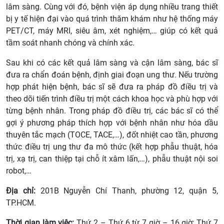
lâm sàng. Cùng với đó, bệnh viện áp dụng nhiều trang thiết
bị y tế hiện đại vào quá trình thăm khám như hệ thống máy
PET/CT, máy MRI, siêu âm, xét nghiệm,… giúp có kết quả
tầm soát nhanh chóng và chính xác.
Sau khi có các kết quả lâm sàng và cận lâm sàng, bác sĩ
đưa ra chẩn đoán bệnh, định giai đoạn ung thư. Nếu trường
hợp phát hiện bệnh, bác sĩ sẽ đưa ra pháp đồ điều trị và
theo dõi tiến trình điều trị một cách khoa học và phù hợp với
từng bệnh nhân. Trong pháp đồ điều trị, các bác sĩ có thể
gợi ý phương pháp thích hợp với bệnh nhân như hóa dầu
thuyên tắc mạch (TOCE, TACE,…), đốt nhiệt cao tần, phương
thức điều trị ung thư đa mô thức (kết hợp phẫu thuật, hóa
trị, xạ trị, can thiệp tại chỗ ít xâm lấn,…), phẫu thuật nội soi
robot,…
Địa chỉ:
201B Nguyễn Chí Thanh, phường 12, quận 5,
TP.HCM.
Thời gian làm việc:
Thứ 2 – Thứ 6 từ 7 giờ – 16 giờ; Thứ 7