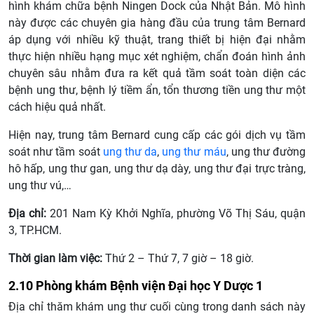
hình khám chữa bệnh Ningen Dock của Nhật Bản. Mô hình
này được các chuyên gia hàng đầu của trung tâm Bernard
áp dụng với nhiều kỹ thuật, trang thiết bị hiện đại nhằm
thực hiện nhiều hạng mục xét nghiệm, chẩn đoán hình ảnh
chuyên sâu nhằm đưa ra kết quả tầm soát toàn diện các
bệnh ung thư, bệnh lý tiềm ẩn, tổn thương tiền ung thư một
cách hiệu quả nhất.
Hiện nay, trung tâm Bernard cung cấp các gói dịch vụ tầm
soát như tầm soát
ung thư da
,
ung thư máu
, ung thư đường
hô hấp, ung thư gan, ung thư dạ dày, ung thư đại trực tràng,
ung thư vú,…
Địa chỉ:
201 Nam Kỳ Khởi Nghĩa, phường Võ Thị Sáu, quận
3, TP.HCM.
Thời gian làm việc:
Thứ 2 – Thứ 7, 7 giờ – 18 giờ.
2.10 Phòng khám Bệnh viện Đại học Y Dược 1
Địa chỉ thăm khám ung thư cuối cùng trong danh sách này