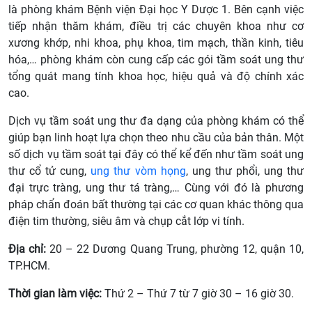
là phòng khám Bệnh viện Đại học Y Dược 1. Bên cạnh việc
tiếp nhận thăm khám, điều trị các chuyên khoa như cơ
xương khớp, nhi khoa, phụ khoa, tim mạch, thần kinh, tiêu
hóa,… phòng khám còn cung cấp các gói tầm soát ung thư
tổng quát mang tính khoa học, hiệu quả và độ chính xác
cao.
Dịch vụ tầm soát ung thư đa dạng của phòng khám có thể
giúp bạn linh hoạt lựa chọn theo nhu cầu của bản thân. Một
số dịch vụ tầm soát tại đây có thể kể đến như tầm soát ung
thư cổ tử cung,
ung thư vòm họng
, ung thư phổi, ung thư
đại trực tràng, ung thư tá tràng,… Cùng với đó là phương
pháp chẩn đoán bất thường tại các cơ quan khác thông qua
điện tim thường, siêu âm và chụp cắt lớp vi tính.
Địa chỉ:
20 – 22 Dương Quang Trung, phường 12, quận 10,
TP.HCM.
Thời gian làm việc:
Thứ 2 – Thứ 7 từ 7 giờ 30 – 16 giờ 30.