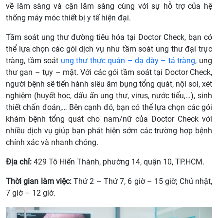
về lâm sàng và cận lâm sàng cùng với sự hỗ trợ của hệ
thống máy móc thiết bị y tế hiện đại.
Tầm soát ung thư đường tiêu hóa tại Doctor Check, bạn có
thể lựa chọn các gói dịch vụ như tầm soát ung thư đại trực
tràng, tầm soát
ung thư thực quản – dạ dày – tá tràng
, ung
thư gan – tụy – mật. Với các gói tầm soát tại Doctor Check,
người bệnh sẽ tiến hành siêu âm bụng tổng quát, nội soi, xét
nghiệm (huyết học, dấu ấn ung thư, virus, nước tiểu,…), sinh
thiết chẩn đoán,… Bên cạnh đó, bạn có thể lựa chọn các gói
khám bệnh tổng quát cho nam/nữ của Doctor Check với
nhiều dịch vụ giúp bạn phát hiện sớm các trường hợp bệnh
chính xác và nhanh chóng.
Địa chỉ:
429 Tô Hiến Thành, phường 14, quận 10, TP.HCM.
Thời gian làm việc:
Thứ 2 – Thứ 7, 6 giờ – 15 giờ; Chủ nhật,
7 giờ – 12 giờ.