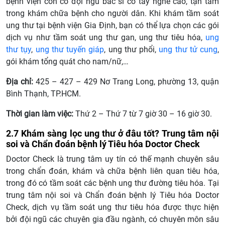
bệnh viện còn có đội ngũ bác sĩ có tay nghề cao, tận tâm
trong khám chữa bệnh cho người dân. Khi khám tầm soát
ung thư tại bệnh viện Gia Định, bạn có thể lựa chọn các gói
dịch vụ như tầm soát ung thư gan, ung thư tiêu hóa,
ung
thư tụy
,
ung thư tuyến giáp
, ung thư phổi,
ung thư tử cung
,
gói khám tổng quát cho nam/nữ,…
Địa chỉ:
425 – 427 – 429 Nơ Trang Long, phường 13, quận
Bình Thạnh, TP.HCM.
Thời gian làm việc:
Thứ 2 – Thứ 7 từ 7 giờ 30 – 16 giờ 30.
2.7 Khám sàng lọc ung thư ở đâu tốt? Trung tâm nội
soi và Chẩn đoán bệnh lý Tiêu hóa Doctor Check
Doctor Check là trung tâm uy tín có thế mạnh chuyên sâu
trong chẩn đoán, khám và chữa bệnh liên quan tiêu hóa,
trong đó có tầm soát các bệnh ung thư đường tiêu hóa. Tại
trung tâm nội soi và Chẩn đoán bệnh lý Tiêu hóa Doctor
Check, dịch vụ tầm soát ung thư tiêu hóa được thực hiện
bởi đội ngũ các chuyên gia đầu ngành, có chuyên môn sâu