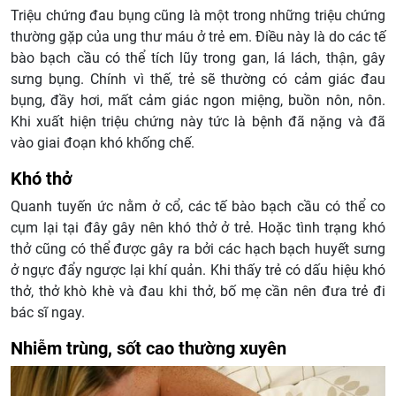
Triệu chứng đau bụng cũng là một trong những triệu chứng
thường gặp của ung thư máu ở trẻ em. Điều này là do các tế
bào bạch cầu có thể tích lũy trong gan, lá lách, thận, gây
sưng bụng. Chính vì thế, trẻ sẽ thường có cảm giác đau
bụng, đầy hơi, mất cảm giác ngon miệng, buồn nôn, nôn.
Khi xuất hiện triệu chứng này tức là bệnh đã nặng và đã
vào giai đoạn khó khống chế.
Khó thở
Quanh tuyến ức nằm ở cổ, các tế bào bạch cầu có thể co
cụm lại tại đây gây nên khó thở ở trẻ. Hoặc tình trạng khó
thở cũng có thể được gây ra bởi các hạch bạch huyết sưng
ở ngực đẩy ngược lại khí quản. Khi thấy trẻ có dấu hiệu khó
thở, thở khò khè và đau khi thở, bố mẹ cần nên đưa trẻ đi
bác sĩ ngay.
Nhiễm trùng, sốt cao thường xuyên