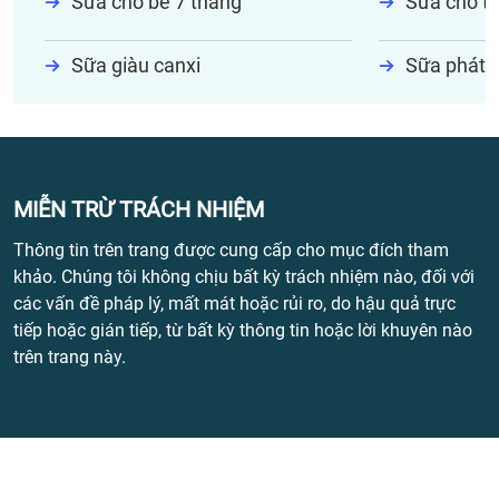
Sữa cho bé 7 tháng
Sữa cho tr
Sữa giàu canxi
Sữa phát t
MIỄN TRỪ TRÁCH NHIỆM
Thông tin trên trang được cung cấp cho mục đích tham
khảo. Chúng tôi không chịu bất kỳ trách nhiệm nào, đối với
các vấn đề pháp lý, mất mát hoặc rủi ro, do hậu quả trực
tiếp hoặc gián tiếp, từ bất kỳ thông tin hoặc lời khuyên nào
trên trang này.