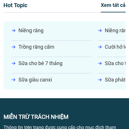
Hot Topic
Xem tất cả
Niềng răng
Niềng răn
Trồng răng cấm
Cười hở lợi
Sữa cho bé 7 tháng
Sữa cho tr
Sữa giàu canxi
Sữa phát t
MIỄN TRỪ TRÁCH NHIỆM
Thông tin trên trang được cung cấp cho mục đích tham