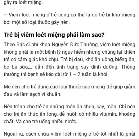
gây ra loét miệng.
– Viêm loét miệng ở trẻ cũng có thể là do trẻ bị khô miệng
bởi một số loại thuốc gây nên.
Trẻ bị viêm loét miệng phải làm sao?
Theo Bác sĩ nhi khoa Nguyễn Đức Thường, viêm loét miệng
không phải là một bệnh lý nguy hiểm nhưng chúng lại khiến
trẻ có cảm giác khó chịu. Trẻ bị đau, khó ăn uống, biếng ăn,
bỏ bú sữa,… dẫn đến tình trạng suy dinh dưỡng. Thông
thường thì bẹnh sẽ kéo dài từ 1 – 2 tuần là khỏi.
Mẹ nên cho trẻ dùng các loại thuốc súc miệng để giúp giảm
đau và làm sạch vi khuẩn.
Nên tránh cho trẻ ăn những món ăn chua, cay, mặn. Chỉ nên
cho trẻ ăn thức ăn lỏng, dễ nuốt, có nhiều vitamin, khoáng
chất. Và cho trẻ uống nhiều nước.
Ngoài ra, cách chữa viêm loét miệng ở trẻ tốt nhất là phải