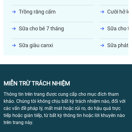
Trồng răng cấm
Cười hở lợi
Sữa cho bé 7 tháng
Sữa cho tr
Sữa giàu canxi
Sữa phát t
MIỄN TRỪ TRÁCH NHIỆM
Thông tin trên trang được cung cấp cho mục đích tham
khảo. Chúng tôi không chịu bất kỳ trách nhiệm nào, đối với
các vấn đề pháp lý, mất mát hoặc rủi ro, do hậu quả trực
tiếp hoặc gián tiếp, từ bất kỳ thông tin hoặc lời khuyên nào
trên trang này.