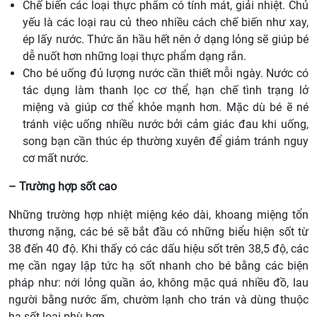
Chế biến các loại thực phẩm có tính mát, giải nhiệt. Chủ
yếu là các loại rau củ theo nhiều cách chế biến như xay,
ép lấy nước. Thức ăn hầu hết nên ở dạng lỏng sẽ giúp bé
dễ nuốt hơn những loại thực phẩm dạng rắn.
Cho bé uống đủ lượng nước cần thiết mỗi ngày. Nước có
tác dụng làm thanh lọc cơ thể, hạn chế tình trạng lở
miệng và giúp cơ thể khỏe mạnh hơn. Mặc dù bé ẽ né
tránh việc uống nhiều nước bởi cảm giác đau khi uống,
song bạn cần thúc ép thường xuyên để giảm tránh nguy
cơ mất nước.
– Trường hợp sốt cao
Những trường hợp nhiệt miệng kéo dài, khoang miệng tổn
thương nặng, các bé sẽ bắt đầu có những biểu hiện sốt từ
38 đến 40 độ. Khi thấy có các dấu hiệu sốt trên 38,5 độ, các
mẹ cần ngay lập tức hạ sốt nhanh cho bé bằng các biện
pháp như: nới lỏng quần áo, không mặc quá nhiều đồ, lau
người bằng nước ấm, chườm lạnh cho trán và dùng thuộc
hạ sốt loại phù hợp.