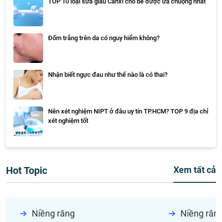
TOP 10 loại sữa giàu Canxi cho bé được ưa chuộng nhất
Đốm trắng trên da có nguy hiểm không?
Nhận biết ngực đau như thế nào là có thai?
Nên xét nghiệm NIPT ở đâu uy tín TP.HCM? TOP 9 địa chỉ
xét nghiệm tốt
Hot Topic
Xem tất cả
Niềng răng
Niềng răn