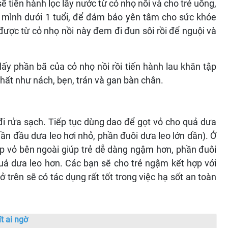
 tiến hành lọc lấy nước từ cỏ nhọ nồi và cho trẻ uống,
mình dưới 1 tuổi, để đảm bảo yên tâm cho sức khỏe
được từ cỏ nhọ nồi này đem đi đun sôi rồi để nguội và
ấy phần bã của cỏ nhọ nồi rồi tiến hành lau khăn tập
 nhất như nách, bẹn, trán và gan bàn chân.
đi rửa sạch. Tiếp tục dùng dao để gọt vỏ cho quả dưa
̀n đầu dưa leo hơi nhỏ, phần đuôi dưa leo lớn dần). Ở
ớp vỏ bên ngoài giúp trẻ dễ dàng ngậm hơn, phần đuôi
quả dưa leo hơn. Các bạn sẽ cho trẻ ngậm kết hợp với
 trên sẽ có tác dụng rất tốt trong việc hạ sốt an toàn
t ai ngờ