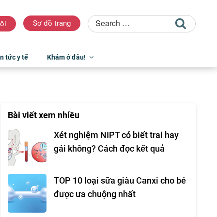
Sơ đồ trang
ôi
n tức y tế
Khám ở đâu!
Bài viết xem nhiều
Xét nghiệm NIPT có biết trai hay
gái không? Cách đọc kết quả
TOP 10 loại sữa giàu Canxi cho bé
được ưa chuộng nhất