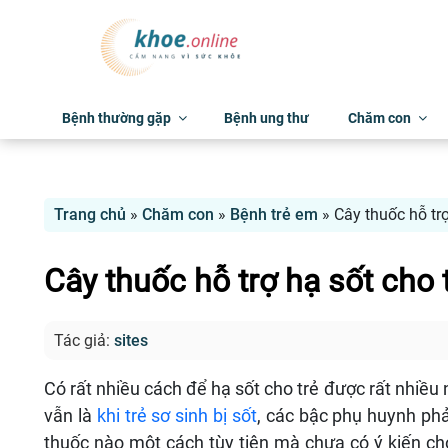
Bệnh thường gặp
Bệnh ung thư
Chăm con
Trang chủ
»
Chăm con
»
Bệnh trẻ em
»
Cây thuốc hỗ trợ 
Cây thuốc hỗ trợ hạ sốt cho trẻ
Tác giả:
sites
Có rất nhiều cách để hạ sốt cho trẻ được rất nhiê
vẫn là
khi trẻ sơ sinh bị sốt
, các bậc phụ huynh phải
thuốc nào một cách tùy tiện mà chưa có ý kiến cho 