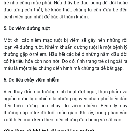
trẻ nhỏ cũng mắc phải. Nếu thấy bé đau bụng dữ dội hoặc
đau từng cơn thắt, bé khóc thét, chúng ta cần đưa bé đến
bệnh viện gần nhất để bác sĩ thăm khám.
5. Do viêm đường ruột
Một khi các niêm mạc ruột bị viêm sẽ gây nên những rối
loạn về đường ruột. Nhiễm khuẩn đường ruột là một bệnh lý
thường gặp ở trẻ em. Hầu hết các bé ở những năm đầu đời
có hệ tiêu hóa còn non nớt. Do đó, tình trạng trẻ đi ngoài ra
máu là một triệu chứng điển hình mà chúng ta dễ bắt gặp.
6. Do tiêu chảy viêm nhiễm
Việc thay đổi môi trường sinh hoạt đột ngột, thực phẩm và
nguồn nước bị ô nhiễm là những nguyên nhân phổ biến dẫn
đến hiện tượng tiêu chảy do viêm nhiễm. Bệnh lý này
thường gặp ở trẻ độ tuổi mẫu giáo. Khi ấy, trong phân vẫn
xuất hiện máu kèm theo triệu chứng đau bụng và sốt cao.