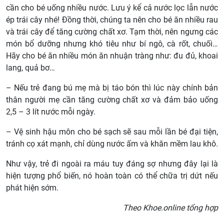
cần cho bé uống nhiều nước. Lưu ý kể cả nước lọc lẫn nước
ép trái cây nhé! Đồng thời, chúng ta nên cho bé ăn nhiều rau
và trái cây để tăng cường chất xơ. Tạm thời, nên ngưng các
món bổ dưỡng nhưng khó tiêu như bí ngô, cà rốt, chuối…
Hãy cho bé ăn nhiều món ăn nhuận tràng như: đu đủ, khoai
lang, quả bơ…
– Nếu trẻ đang bú mẹ mà bị táo bón thì lúc này chính bản
thân người mẹ cần tăng cường chất xơ và đảm bảo uống
2,5 – 3 lít nước mỗi ngày.
– Vệ sinh hậu môn cho bé sạch sẽ sau mỗi lần bé đại tiện,
tránh cọ xát mạnh, chỉ dùng nước ấm và khăn mềm lau khô.
Như vậy, trẻ đi ngoài ra máu tuy đáng sợ nhưng đây lại là
hiện tượng phổ biến, nó hoàn toàn có thể chữa trị dứt nếu
phát hiện sớm.
Theo Khoe.online tổng hợp