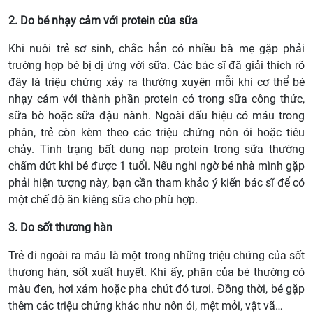
2. Do bé nhạy cảm với protein của sữa
Khi nuôi trẻ sơ sinh, chắc hẳn có nhiều bà mẹ gặp phải
trường hợp bé bị dị ứng với sữa. Các bác sĩ đã giải thích rõ
đây là triệu chứng xảy ra thường xuyên mỗi khi cơ thể bé
nhạy cảm với thành phần protein có trong sữa công thức,
sữa bò hoặc sữa đậu nành. Ngoài dấu hiệu có máu trong
phân, trẻ còn kèm theo các triệu chứng nôn ói hoặc tiêu
chảy. Tình trạng bất dung nạp protein trong sữa thường
chấm dứt khi bé được 1 tuổi. Nếu nghi ngờ bé nhà mình gặp
phải hiện tượng này, bạn cần tham khảo ý kiến bác sĩ để có
một chế độ ăn kiêng sữa cho phù hợp.
3. Do sốt thương hàn
Trẻ đi ngoài ra máu là một trong những triệu chứng của sốt
thương hàn, sốt xuất huyết. Khi ấy, phân của bé thường có
màu đen, hơi xám hoặc pha chút đỏ tươi. Đồng thời, bé gặp
thêm các triệu chứng khác như nôn ói, mệt mỏi, vật vã…