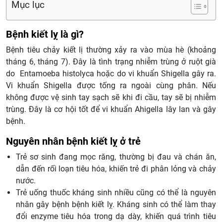
Mục lục
Bệnh kiết lỵ là gì?
Bệnh tiêu chảy kiết lị thường xảy ra vào mùa hè (khoảng
tháng 6, tháng 7). Đây là tình trạng nhiễm trùng ở ruột già
do Entamoeba histolyca hoặc do vi khuẩn Shigella gây ra.
Vi khuẩn Shigella được tống ra ngoài cùng phân. Nếu
không được vệ sinh tay sạch sẽ khi đi cầu, tay sẽ bị nhiễm
trùng. Đây là cơ hội tốt để vi khuẩn Ahigella lây lan và gây
bệnh.
Nguyên nhân bệnh kiết lỵ ở trẻ
Trẻ sơ sinh đang mọc răng, thường bị đau và chán ăn,
dẫn đến rối loạn tiêu hóa, khiến trẻ đi phân lỏng và chảy
nước.
Trẻ uống thuốc kháng sinh nhiều cũng có thể là nguyên
nhân gây bệnh bệnh kiết lỵ. Kháng sinh có thể làm thay
đổi enzyme tiêu hóa trong dạ dày, khiến quá trình tiêu