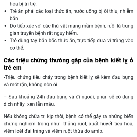
hóa bị trì trệ.
Trẻ ăn phải các loại thức ăn, nước uống bị ôi thiu, nhiễm
bẩn
Do tiếp xúc với các thú vật mang mầm bệnh, ruồi là trung
gian truyền bệnh rất nguy hiểm.
Trẻ dùng tay bẩn bốc thức ăn, trực tiếp đưa vi trùng vào
cơ thể.
Các triệu chứng thường gặp của bệnh kiết lỵ ở
trẻ em
-Triệu chứng tiêu chảy trong bệnh kiết lỵ sẽ kèm đau bụng
và mót rặn, không nôn ói
– Sau khoảng 24h đau bụng và đi ngoài, phân sẽ có dạng
dịch nhầy xen lẫn máu.
Nếu không chữa trị kịp thời, bệnh có thể gây ra những biến
chứng nghiêm trọng như thủng ruột, xuất huyết tiêu hóa,
viêm loét đai tràng và viêm ruột thừa do amip.