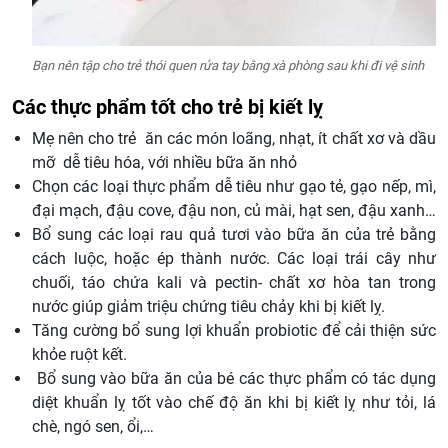
Bạn nên tập cho trẻ thói quen rửa tay bằng xà phòng sau khi đi vệ sinh
Các thực phẩm tốt cho trẻ bị kiết lỵ
Mẹ nên cho trẻ ăn các món loãng, nhạt, ít chất xơ và dầu
mỡ dễ tiêu hóa, với nhiều bữa ăn nhỏ
Chọn các loại thực phẩm dễ tiêu như gạo tẻ, gạo nếp, mì,
đại mạch, đậu cove, đậu non, củ mài, hạt sen, đậu xanh…
Bổ sung các loại rau quả tươi vào bữa ăn của trẻ bằng
cách luộc, hoặc ép thành nước. Các loại trái cây như
chuối, táo chứa kali và pectin- chất xơ hòa tan trong
nước giúp giảm triệu chứng tiêu chảy khi bị kiết lỵ.
Tăng cường bổ sung lợi khuẩn probiotic để cải thiện sức
khỏe ruột kết.
Bổ sung vào bữa ăn của bé các thực phẩm có tác dụng
diệt khuẩn lỵ tốt vào chế độ ăn khi bị kiết lỵ như tỏi, lá
chè, ngó sen, ổi,…