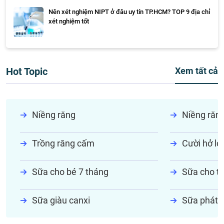
Nên xét nghiệm NIPT ở đâu uy tín TP.HCM? TOP 9 địa chỉ
xét nghiệm tốt
Hot Topic
Xem tất cả
Niềng răng
Niềng răn
Trồng răng cấm
Cười hở lợi
Sữa cho bé 7 tháng
Sữa cho tr
Sữa giàu canxi
Sữa phát t