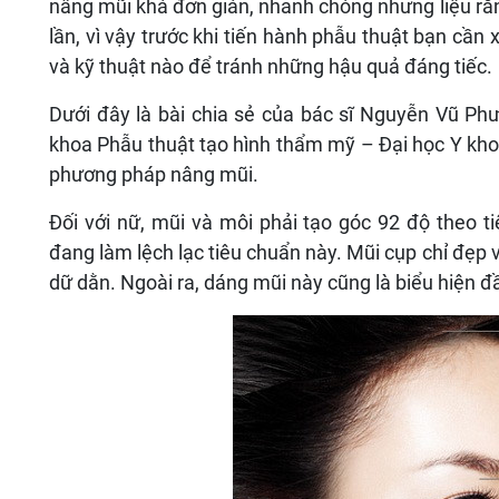
nâng mũi khá đơn giản, nhanh chóng nhưng liệu rằn
lần, vì vậy trước khi tiến hành phẫu thuật bạn cần
và kỹ thuật nào để tránh những hậu quả đáng tiếc.
Dưới đây là bài chia sẻ của bác sĩ Nguyễn Vũ Phư
khoa Phẫu thuật tạo hình thẩm mỹ – Đại học Y kh
phương pháp nâng mũi.
Đối với nữ, mũi và môi phải tạo góc 92 độ theo ti
đang làm lệch lạc tiêu chuẩn này. Mũi cụp chỉ đẹp 
dữ dằn. Ngoài ra, dáng mũi này cũng là biểu hiện 