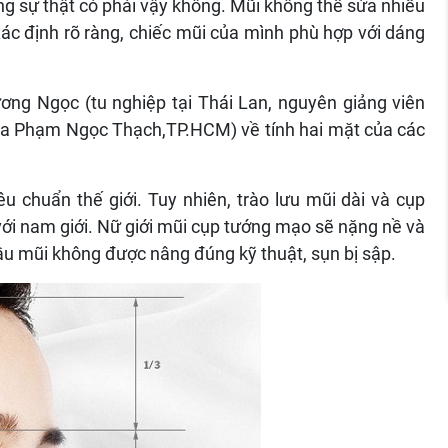
g sự thật có phải vậy không. Mũi không thể sửa nhiều
 xác định rõ ràng, chiếc mũi của mình phù hợp với dáng
ơng Ngọc (tu nghiệp tại Thái Lan, nguyên giảng viên
oa Phạm Ngọc Thạch,TP.HCM) về tính hai mặt của các
êu chuẩn thế giới. Tuy nhiên, trào lưu mũi dài và cụp
với nam giới. Nữ giới mũi cụp tướng mạo sẽ nặng nề và
đầu mũi không được nâng đúng kỹ thuật, sụn bị sập.