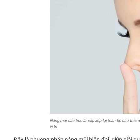
Nâng mũi cấu trúc là sắp xếp lại toàn bộ cấu trúc
vị trí
Đây là phương pháp nâng mũi hiện đại, giúp giải q