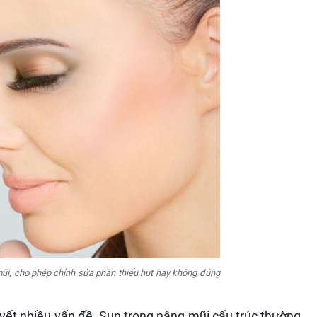
 mũi, cho phép chỉnh sửa phần thiếu hụt hay không đúng
uyết nhiều vấn đề. Sụn trong nâng mũi cấu trúc thường