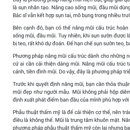
là sụn nhân tạo. Nâng cao sống mũi, đầu mũi dùng
Bác sĩ vẫn kết hợp sụn tai, mô bụng trong nhiều tr
Bên cạnh đó, bạn có thể nâng mũi cấu trúc hoàn
sống mũi, đầu mũi. Tuy nhiên, khi sụn sườn được l
bị teo, rất khó dự đoán. Để hạn chế sụn sườn teo, 
Phương pháp nâng mũi cấu trúc dành cho những ngư
cứ ai cần cải thiện dáng mũi. Nâng mũi cấu trúc t
cánh, tiền đình mũi. Do vậy, đây là phương pháp tr
Trước khi quyết định nâng mũi, bạn cần thỏa thuận
mũi đẹp như người mẫu. Mũi không phải hộp diêm đ
định xuất phát điểm ban đầu của mình phù hợp với 
Phẫu thuật thẩm mỹ là để cải thiện cơ thể, nên trá
điều là không thể. Mũi là trung tâm khuôn mặt. Nân
phương pháp phẫu thuật thẩm mỹ còn lại nhưng bạn