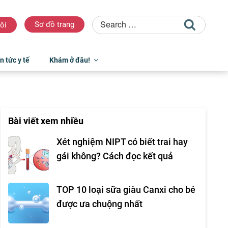
Sơ đồ trang
ôi
n tức y tế
Khám ở đâu!
Bài viết xem nhiều
Xét nghiệm NIPT có biết trai hay
gái không? Cách đọc kết quả
TOP 10 loại sữa giàu Canxi cho bé
được ưa chuộng nhất