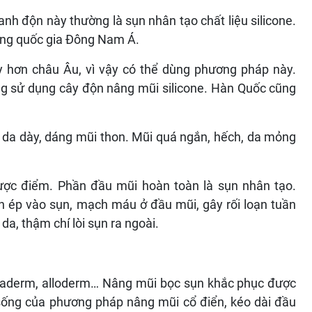
h độn này thường là sụn nhân tạo chất liệu silicone.
ững quốc gia Đông Nam Á.
 hơn châu Âu, vì vậy có thể dùng phương pháp này.
g sử dụng cây độn nâng mũi silicone. Hàn Quốc cũng
 da dày, dáng mũi thon. Mũi quá ngắn, hếch, da mỏng
ược điểm. Phần đầu mũi hoàn toàn là sụn nhân tạo.
n ép vào sụn, mạch máu ở đầu mũi, gây rối loạn tuần
da, thậm chí lòi sụn ra ngoài.
megaderm, alloderm… Nâng mũi bọc sụn khắc phục được
sống của phương pháp nâng mũi cổ điển, kéo dài đầu