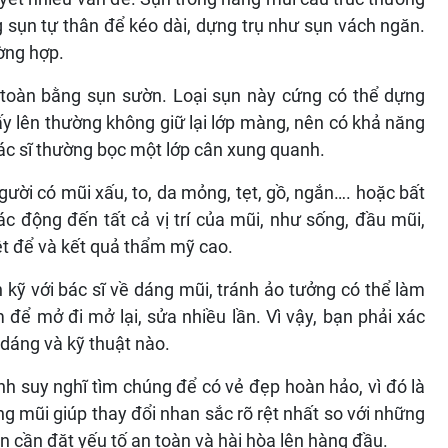
 sụn tự thân để kéo dài, dựng trụ như sụn vách ngăn.
ường hợp.
 toàn bằng sụn sườn. Loại sụn này cứng có thể dựng
ấy lên thường không giữ lại lớp màng, nên có khả năng
bác sĩ thường bọc một lớp cân xung quanh.
ời có mũi xấu, to, da mỏng, tẹt, gồ, ngắn…. hoặc bất
ác động đến tất cả vị trí của mũi, như sống, đầu mũi,
iệt để và kết quả thẩm mỹ cao.
 kỹ với bác sĩ về dáng mũi, tránh ảo tưởng có thể làm
ể mở đi mở lại, sửa nhiều lần. Vì vậy, bạn phải xác
dáng và kỹ thuật nào.
nh suy nghĩ tìm chúng để có vẻ đẹp hoàn hảo, vì đó là
g mũi giúp thay đổi nhan sắc rõ rệt nhất so với những
 cần đặt yếu tố an toàn và hài hòa lên hàng đầu.