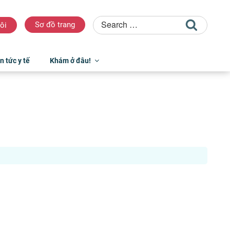
Sơ đồ trang
ôi
n tức y tế
Khám ở đâu!