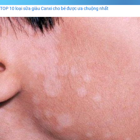
TOP 10 loại sữa giàu Canxi cho bé được ưa chuộng nhất