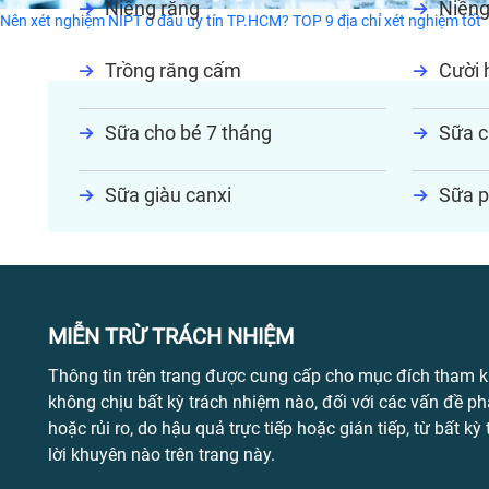
Niềng răng
Niềng
Nên xét nghiệm NIPT ở đâu uy tín TP.HCM? TOP 9 địa chỉ xét nghiệm tốt
Trồng răng cấm
Cười h
Sữa cho bé 7 tháng
Sữa c
Sữa giàu canxi
Sữa p
MIỄN TRỪ TRÁCH NHIỆM
Thông tin trên trang được cung cấp cho mục đích tham k
không chịu bất kỳ trách nhiệm nào, đối với các vấn đề ph
hoặc rủi ro, do hậu quả trực tiếp hoặc gián tiếp, từ bất kỳ
lời khuyên nào trên trang này.