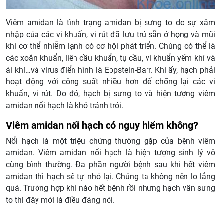
Viêm amidan là tình trạng amidan bị sưng to do sự xâm
nhập của các vi khuẩn, vi rút đã lưu trú sẵn ở họng và mũi
khi cơ thể nhiễm lạnh có cơ hội phát triển. Chúng có thể là
các xoắn khuẩn, liên cầu khuẩn, tụ cầu, vi khuẩn yếm khí và
ái khí…và virus điển hình là Eppstein-Barr. Khi ấy, hạch phải
hoạt động với công suất nhiều hơn để chống lại các vi
khuẩn, vi rút. Do đó, hạch bị sưng to và hiện tượng viêm
amidan nổi hạch là khó tránh trỏi.
Viêm amidan nổi hạch có nguy hiểm không?
Nổi hạch là một triệu chứng thường gặp của bệnh viêm
amidan. Viêm amidan nổi hạch là hiện tượng sinh lý vô
cùng bình thường. Đa phần người bệnh sau khi hết viêm
amidan thì hạch sẽ tự nhỏ lại. Chúng ta không nên lo lắng
quá. Trường hợp khi nào hết bệnh rồi nhưng hạch vẫn sưng
to thì đây mới là điều đáng nói.