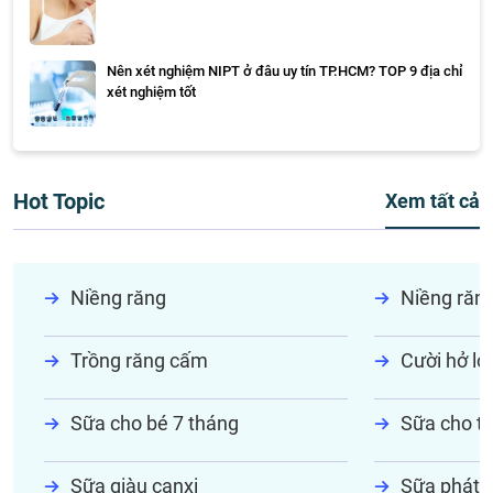
Nên xét nghiệm NIPT ở đâu uy tín TP.HCM? TOP 9 địa chỉ
xét nghiệm tốt
Hot Topic
Xem tất cả
Niềng răng
Niềng răn
Trồng răng cấm
Cười hở lợi
Sữa cho bé 7 tháng
Sữa cho tr
Sữa giàu canxi
Sữa phát t