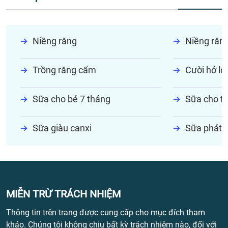
Niềng răng
Niềng răn
Trồng răng cấm
Cười hở lợi
Sữa cho bé 7 tháng
Sữa cho tr
Sữa giàu canxi
Sữa phát t
MIỄN TRỪ TRÁCH NHIỆM
Thông tin trên trang được cung cấp cho mục đích tham
khảo. Chúng tôi không chịu bất kỳ trách nhiệm nào, đối với